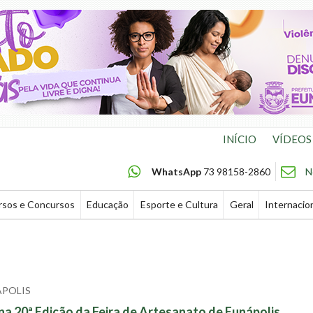
INÍCIO
VÍDEOS
WhatsApp
73 98158-2860
N
rsos e Concursos
Educação
Esporte e Cultura
Geral
Internacio
ÁPOLIS
 na 20ª Edição da Feira de Artesanato de Eunápolis