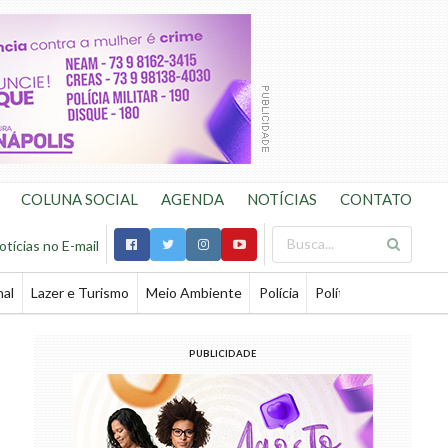
COLUNA SOCIAL
AGENDA
NOTÍCIAS
CONTATO
otícias no E-mail
nal
Lazer e Turismo
Meio Ambiente
Polícia
Política
Saúde
Te
PUBLICIDADE