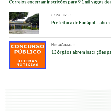
Correios encerram inscrições para 9,1 mil vagas de 
CONCURSO
Prefeitura de Eunápolis abre 
NossaCara.com
13 órgãos abrem inscrições pa