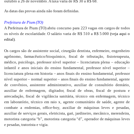
outubro a 26 de novembro. A taxa varia de R$ 30 a R$ 68.
As datas das provas ainda não foram definidas.
Prefeitura de Pium (TO)
A Prefeitura de Pium (TO) abriu concurso para 223 vagas em cargos de todos
os níveis de escolaridade. O salário varia de R$ 510 a R$ 5.000
(veja aqui o
edital)
.
Os cargos são de assistente social, cirurgião dentista, enfermeiro, engenheiro
agrônomo, farmacêutico/bioquímico, fiscal de tributação, fisioterapeuta,
médico, psicólogo, professor nível superior – licenciatura plena – educação
infantil e anos iniciais do ensino fundamental, professor nível superior –
licenciatura plena em historia – anos finais do ensino fundamental, professor
nível superior – normal superior – anos finais do ensino fundamental, agente
de convênios, assistente administrativo, auxiliar de consultório dentário,
auxiliar de enfermagem, digitador, fiscal de obras, fiscal de postura e
arrecadação, fiscal de vigilância sanitária, técnico em enfermagem, técnico
em laboratório, técnico em raio x, agente comunitário de saúde, agente de
combate a endemias, office-boy, auxiliar de máquinas leves e pesadas,
auxiliar de serviços gerais, eletricista, gari, jardineiro, mecânico, merendeira,
motorista categoria “b”, motorista categoria “d”, operador de máquinas leves
e pesadas, tratorista e vigia.