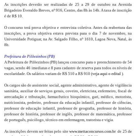
As inscrições deverão ser realizadas de 25 a 29 de outubro na Avenida
Brigadeiro Everaldo Breves, nº 916, Centro, das 8h às 14h. A taxa de inscrição
é de R$ 10.
O concurso terá prova objetiva e entrevista coletiva. Antes da reabertura das
inscrições, a prova objetiva estava prevista para o dia 7 de novembro, na
Universidade Potiguar, na Av. Salgado Filho, nº 1610, Lagoa Nova, Natal, às
8h.
Prefeitura de Pilõezinhos (PB)
A Prefeitura de Pilõezinhos (PB) lançou concurso para o preenchimento de 54
vagas, sendo 46 imediatas e 8 para cadastro de reserva para todos os níveis de
escolaridade. Os salários variam de R$ 510 a R$ 910 (
veja aqui o edital
).
Os cargos são de assistente social, agente administrativo, agente de vigilância
sanitária, auxiliar de serviços gerais, coveiro, eletricista, enfermeiro, fiscal de
arrecadação e tributação, farmacêutico bioquímico, gari, médico, motorista,
nutricionista, pedreiro, professor da educação infantil, professor de ciências,
professor de educação infantil, professor de geografia, professor de história,
professor de história, professor de inglês, professor de matemática, professor
de português, psicólogo, técnico em enfermagem, tratorista e vigia.
As inscrições devem ser feitas pelo site
www.mettaconcursos.com.br
de 25 de