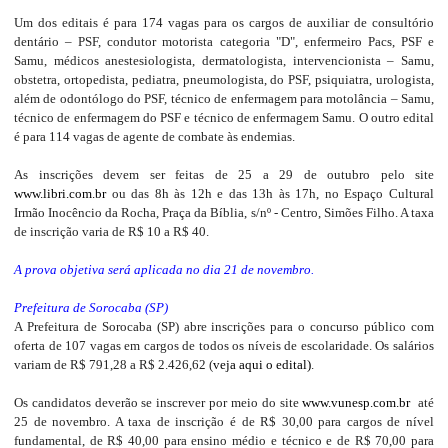
Um dos editais é para 174 vagas para os cargos de auxiliar de consultório
dentário – PSF, condutor motorista categoria "D", enfermeiro Pacs, PSF e
Samu, médicos anestesiologista, dermatologista, intervencionista – Samu,
obstetra, ortopedista, pediatra, pneumologista, do PSF, psiquiatra, urologista,
além de odontólogo do PSF, técnico de enfermagem para motolância – Samu,
técnico de enfermagem do PSF e técnico de enfermagem Samu. O outro edital
é para 114 vagas de agente de combate às endemias.
As inscrições devem ser feitas de 25 a 29 de outubro pelo site
www.libri.com.br
ou das 8h às 12h e das 13h às 17h, no Espaço Cultural
Irmão Inocêncio da Rocha, Praça da Bíblia, s/nº - Centro, Simões Filho. A taxa
de inscrição varia de R$ 10 a R$ 40.
A prova objetiva será aplicada no dia 21 de novembro.
Prefeitura de Sorocaba (SP)
A Prefeitura de Sorocaba (SP) abre inscrições para o concurso público com
oferta de 107 vagas em cargos de todos os níveis de escolaridade. Os salários
variam de R$ 791,28 a R$ 2.426,62 (
veja aqui o edital)
.
Os candidatos deverão se inscrever por meio do site
www.vunesp.com.br
até
25 de novembro. A taxa de inscrição é de R$ 30,00 para cargos de nível
fundamental, de R$ 40,00 para ensino médio e técnico e de R$ 70,00 para