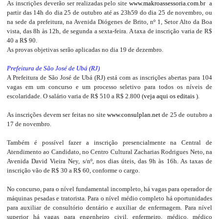
As inscrições deverão ser realizadas pelo site
www.makroassessoria.com.br
a
partir das 14h do dia 25 de outubro até as 23h59 do dia 25 de novembro, ou
na sede da prefeitura, na Avenida Diógenes de Brito, nº 1, Setor Alto da Boa
vista, das 8h às 12h, de segunda a sexta-feira. A taxa de inscrição varia de R$
40 a R$ 90.
As provas objetivas serão aplicadas no dia 19 de dezembro.
Prefeitura de São José de Ubá (RJ)
A Prefeitura de São José de Ubá (RJ) está com as inscrições abertas para 104
vagas em um concurso e um processo seletivo para todos os níveis de
escolaridade. O salário varia de R$ 510 a R$ 2.800 (
veja aqui os editais
).
As inscrições devem ser feitas no site
www.consulplan.net
de 25 de outubro a
17 de novembro.
Também é possível fazer a inscrição presencialmente na Central de
Atendimento ao Candidato, no Centro Cultural Zacharias Rodrigues Neto, na
Avenida David Vieira Ney, s/nº, nos dias úteis, das 9h às 16h. As taxas de
inscrição vão de R$ 30 a R$ 60, conforme o cargo.
No concurso, para o nível fundamental incompleto, há vagas para operador de
máquinas pesadas e tratorista. Para o nível médio completo há oportunidades
para auxiliar de consultório dentário e auxiliar de enfermagem. Para nível
superior há vagas para engenheiro civil, enfermeiro, médico, médico