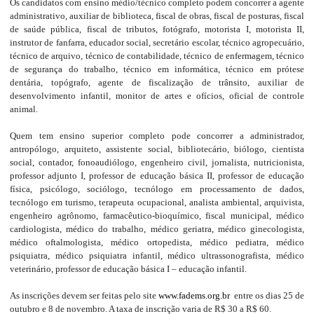
Os candidatos com ensino médio/técnico completo podem concorrer a agente
administrativo, auxiliar de biblioteca, fiscal de obras, fiscal de posturas, fiscal
de saúde pública, fiscal de tributos, fotógrafo, motorista I, motorista II,
instrutor de fanfarra, educador social, secretário escolar, técnico agropecuário,
técnico de arquivo, técnico de contabilidade, técnico de enfermagem, técnico
de segurança do trabalho, técnico em informática, técnico em prótese
dentária, topógrafo, agente de fiscalização de trânsito, auxiliar de
desenvolvimento infantil, monitor de artes e ofícios, oficial de controle
animal.
Quem tem ensino superior completo pode concorrer a administrador,
antropólogo, arquiteto, assistente social, bibliotecário, biólogo, cientista
social, contador, fonoaudiólogo, engenheiro civil, jornalista, nutricionista,
professor adjunto I, professor de educação básica II, professor de educação
física, psicólogo, sociólogo, tecnólogo em processamento de dados,
tecnólogo em turismo, terapeuta ocupacional, analista ambiental, arquivista,
engenheiro agrônomo, farmacêutico-bioquímico, fiscal municipal, médico
cardiologista, médico do trabalho, médico geriatra, médico ginecologista,
médico oftalmologista, médico ortopedista, médico pediatra, médico
psiquiatra, médico psiquiatra infantil, médico ultrassonografista, médico
veterinário, professor de educação básica I – educação infantil.
As inscrições devem ser feitas pelo site
www.fadems.org.br
entre os dias 25 de
outubro e 8 de novembro. A taxa de inscrição varia de R$ 30 a R$ 60.