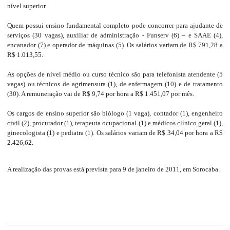
nível superior.
Quem possui ensino fundamental completo pode concorrer para ajudante de
serviços (30 vagas), auxiliar de administração - Funserv (6) – e SAAE (4),
encanador (7) e operador de máquinas (5). Os salários variam de R$ 791,28 a
R$ 1.013,55.
As opções de nível médio ou curso técnico são para telefonista atendente (5
vagas) ou técnicos de agrimensura (1), de enfermagem (10) e de tratamento
(30). A remuneração vai de R$ 9,74 por hora a R$ 1.451,07 por mês.
Os cargos de ensino superior são biólogo (1 vaga), contador (1), engenheiro
civil (2), procurador (1), terapeuta ocupacional (1) e médicos clínico geral (1),
ginecologista (1) e pediatra (1). Os salários variam de R$ 34,04 por hora a R$
2.426,62.
A realização das provas está prevista para 9 de janeiro de 2011, em Sorocaba.