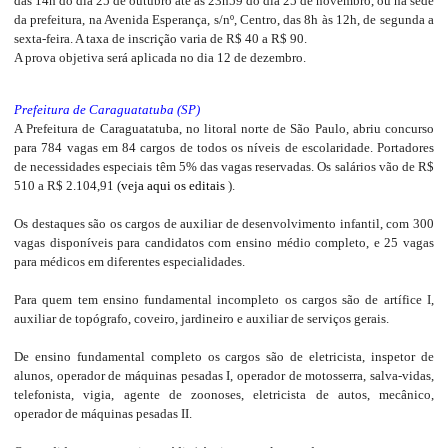
das 14h do dia 25 de outubro até as 23h59 do dia 25 de novembro, ou na sede
da prefeitura, na Avenida Esperança, s/nº, Centro, das 8h às 12h, de segunda a
sexta-feira. A taxa de inscrição varia de R$ 40 a R$ 90.
A prova objetiva será aplicada no dia 12 de dezembro.
Prefeitura de Caraguatatuba (SP)
A Prefeitura de Caraguatatuba, no litoral norte de São Paulo, abriu concurso
para 784 vagas em 84 cargos de todos os níveis de escolaridade. Portadores
de necessidades especiais têm 5% das vagas reservadas. Os salários vão de R$
510 a R$ 2.104,91 (
veja aqui os editais
).
Os destaques são os cargos de auxiliar de desenvolvimento infantil, com 300
vagas disponíveis para candidatos com ensino médio completo, e 25 vagas
para médicos em diferentes especialidades.
Para quem tem ensino fundamental incompleto os cargos são de artífice I,
auxiliar de topógrafo, coveiro, jardineiro e auxiliar de serviços gerais.
De ensino fundamental completo os cargos são de eletricista, inspetor de
alunos, operador de máquinas pesadas I, operador de motosserra, salva-vidas,
telefonista, vigia, agente de zoonoses, eletricista de autos, mecânico,
operador de máquinas pesadas II.