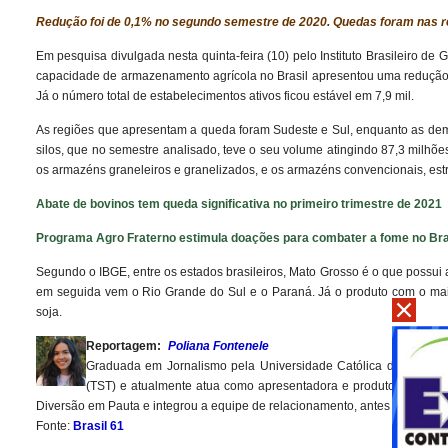
Redução foi de 0,1% no segundo semestre de 2020. Quedas foram nas r
Em pesquisa divulgada nesta quinta-feira (10) pelo Instituto Brasileiro d
capacidade de armazenamento agrícola no Brasil apresentou uma redução 
Já o número total de estabelecimentos ativos ficou estável em 7,9 mil.
As regiões que apresentam a queda foram Sudeste e Sul, enquanto as dem
silos, que no semestre analisado, teve o seu volume atingindo 87,3 milh
os armazéns graneleiros e granelizados, e os armazéns convencionais, estr
Abate de bovinos tem queda significativa no primeiro trimestre de 2021
Programa Agro Fraterno estimula doações para combater a fome no Bra
Segundo o IBGE, entre os estados brasileiros, Mato Grosso é o que possu
em seguida vem o Rio Grande do Sul e o Paraná. Já o produto com o maio
soja.
Reportagem:
Poliana Fontenele
Graduada em Jornalismo pela Universidade Católica de Brasíli
(TST) e atualmente atua como apresentadora e produtora no podcas
Diversão em Pauta e integrou a equipe de relacionamento, antes de vir par
Fonte:
Brasil 61