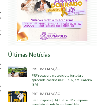
 a
.
m
Já
Últimas Notícias
go
e
PRF - BA EM AÇÃO
PRF recupera motocicleta furtada e
apreende cocaína na BR-407, em Juazeiro
(BA)
o
na
PRF - BA EM AÇÃO
Em Eunápolis (BA), PRF e PM cumprem
mandado de prisão por homicídio