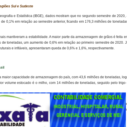
egiões Sul e Sudeste
e Geografia e Estatística (IBGE), dados mostram que no segundo semestre de 2020,
de 0,1% em relação ao semestre anterior, ficando em 176,3 milhões de toneladas
ais mantiveram a estabilidade. A maior parte da armazenagem de grãos é feita e
ões de toneladas, um aumento de 0,6% em relação ao primeiro semestre de 2020. 
uturais e infláveis, apresentaram queda de 0,6% e 1,6%, respectivamente.
sil
i a maior capacidade de armazenagem do país, com 43,6 milhões de toneladas, lo
r volume estocado é o milho, com 14 milhões de toneladas, seguido pelo trigo 
a (UCB). Estagiou na Rádio Senado e no CRTV do Tribunal Superior do Trabalh
t cineaspectos. No Brasil 61, já realizou críticas de filmes para a antiga colu
a a redação.