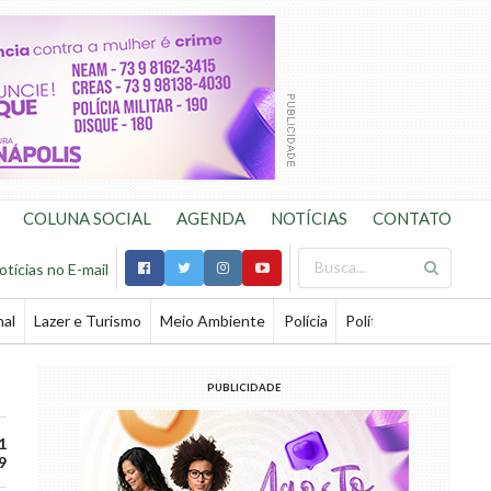
COLUNA SOCIAL
AGENDA
NOTÍCIAS
CONTATO
otícias no E-mail
nal
Lazer e Turismo
Meio Ambiente
Polícia
Política
Saúde
Te
PUBLICIDADE
1
9