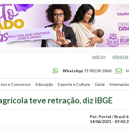
INÍCIO
VÍDEOS
WhatsApp
73 98158-2860
N
rsos e Concursos
Educação
Esporte e Cultura
Geral
Internacio
rícola teve retração, diz IBGE
Por: Portal / Brasil 6
14/06/2021 - 07:43:3