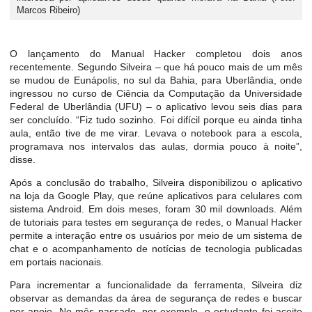
Marcos Ribeiro)
O lançamento do Manual Hacker completou dois anos
recentemente. Segundo Silveira – que há pouco mais de um mês
se mudou de Eunápolis, no sul da Bahia, para Uberlândia, onde
ingressou no curso de Ciência da Computação da Universidade
Federal de Uberlândia (UFU) – o aplicativo levou seis dias para
ser concluído. “Fiz tudo sozinho. Foi difícil porque eu ainda tinha
aula, então tive de me virar. Levava o notebook para a escola,
programava nos intervalos das aulas, dormia pouco à noite”,
disse.
Após a conclusão do trabalho, Silveira disponibilizou o aplicativo
na loja da Google Play, que reúne aplicativos para celulares com
sistema Android. Em dois meses, foram 30 mil downloads. Além
de tutoriais para testes em segurança de redes, o Manual Hacker
permite a interação entre os usuários por meio de um sistema de
chat e o acompanhamento de notícias de tecnologia publicadas
em portais nacionais.
Para incrementar a funcionalidade da ferramenta, Silveira diz
observar as demandas da área de segurança de redes e buscar
por apoio. No mês passado, por exemplo, o estudante foi aceito