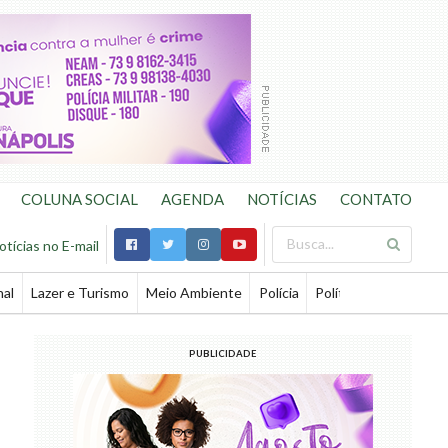
COLUNA SOCIAL
AGENDA
NOTÍCIAS
CONTATO
otícias no E-mail
nal
Lazer e Turismo
Meio Ambiente
Polícia
Política
Saúde
Te
PUBLICIDADE