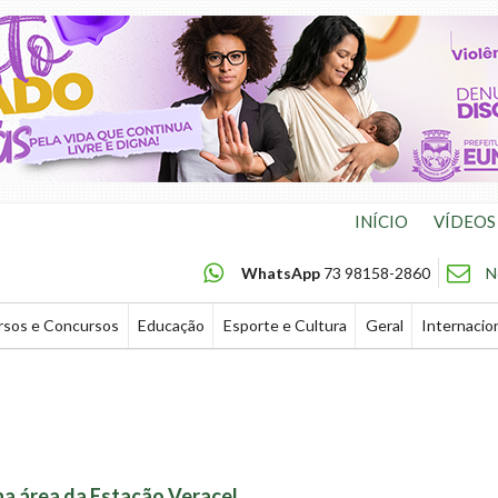
INÍCIO
VÍDEOS
WhatsApp
73 98158-2860
N
rsos e Concursos
Educação
Esporte e Cultura
Geral
Internacio
na área da Estação Veracel