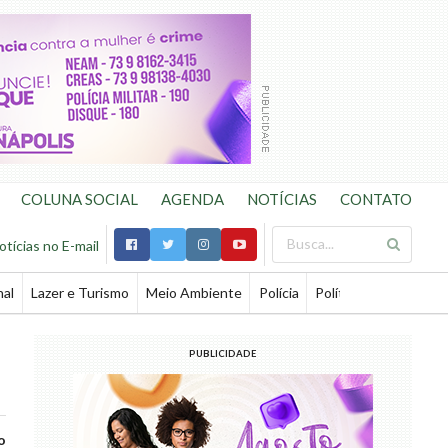
COLUNA SOCIAL
AGENDA
NOTÍCIAS
CONTATO
otícias no E-mail
nal
Lazer e Turismo
Meio Ambiente
Polícia
Política
Saúde
Te
PUBLICIDADE
o