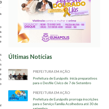
0
na
do
a
em
de
s
Últimas Notícias
,
s
e
PREFEITURA EM AÇÃO
e
Prefeitura de Eunápolis inicia preparativos
s
para o Desfile Cívico de 7 de Setembro
o
PREFEITURA EM AÇÃO
Prefeitura de Eunápolis prorroga inscrições
para o Serviço Família Acolhedora até 30 de
l
setembro