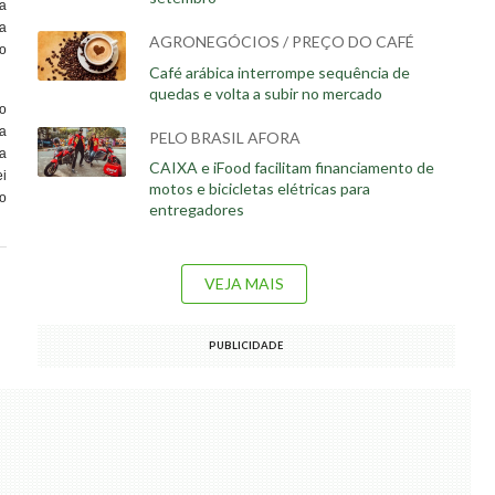
a
a
AGRONEGÓCIOS / PREÇO DO CAFÉ
o
Café arábica interrompe sequência de
quedas e volta a subir no mercado
o
a
PELO BRASIL AFORA
da
CAIXA e iFood facilitam financiamento de
ei
motos e bicicletas elétricas para
o
entregadores
VEJA MAIS
PUBLICIDADE