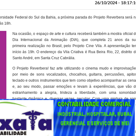
26/10/2024 - 18:17:1
versidade Federal do Sul da Bahia, a próxima parada do Projeto Reverbera será 
 às 18h.
Na ocasião, o espaço de arte e cultura receberá também a mostra oficial 
Dia Internacional da Animação (DIA), que completa 21 anos da su
primeira realização no Brasil, pelo Projeto Cine Vila. A apresentação t
início às 19h. O endereço da Vila Criativa é Rua Beira Rio, 22, distrito 
Santo André, em Santa Cruz Cabrália.
O Projeto Reverbera! faz arte utilizando o cinema mudo e improvisaçõe
por meio de sons vocalizados, chocalhos, guitarra, percussões, apitos
teclado e outros instrumentos que tem como objetivo acompanhar as cena
e, ao seu modo, passar emoções e levam à experiências, que vão d
estranhamento a alegria, tristeza a liberdade, com uma sonoridad
bastante dinâmica e, diversas vezes, peculiar. Com uma mistura de son
eletrônicos e tradicionais, criam uma atmosfera sonora, sobre a qual 
grupo - composto por 10 pessoas - improvisa coletivamente.
UFSB
Parte de um Programa de Extensão Universitária da Universidade Federa