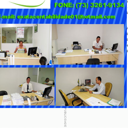
do Sul da Bahia (UFSB), o Projeto Reverbera surgiu em 2018, como um
nova forma de entender e sentir o audiovisual e a sétima arte. Sendo 
incubadora do projeto, a universidade recebeu a primeira apresentaçã
pública do projeto, no último dia 24 de outubro.
O Reverbera! é um projeto contemplado pelos Editais da Paulo Gustav
Bahia e tem apoio financeiro do Governo do Estado da Bahia através d
Secretaria de Cultura via Lei Paulo Gustavo, direcionada pelo Ministério 
etivação das ações emergenciais de apoio ao setor cultural, visando cumprir a L
o da Universidade Federal do Sul da Bahia. Mais informações pelo Instagram d