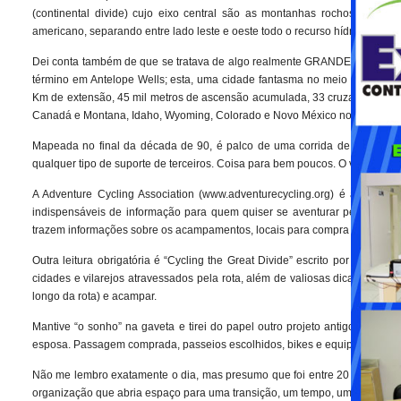
(continental divide) cujo eixo central são as montanhas rochosas, que
americano, separando entre lado leste e oeste todo o recurso hídrico destes
Dei conta também de que se tratava de algo realmente GRANDE! Com iníci
término em Antelope Wells; esta, uma cidade fantasma no meio do desert
Km de extensão, 45 mil metros de ascensão acumulada, 33 cruzamentos pe
Canadá e Montana, Idaho, Wyoming, Colorado e Novo México nos Estados
Mapeada no final da década de 90, é palco de uma corrida de aventura 
qualquer tipo de suporte de terceiros. Coisa para bem poucos. O vencedor d
A Adventure Cycling Association (www.adventurecycling.org) é a entida
indispensáveis de informação para quem quiser se aventurar pelo Great 
trazem informações sobre os acampamentos, locais para compra de manti
Outra leitura obrigatória é “Cycling the Great Divide” escrito por Michael
cidades e vilarejos atravessados pela rota, além de valiosas dicas sobre
longo da rota) e acampar.
Mantive “o sonho” na gaveta e tirei do papel outro projeto antigo (e 
esposa. Passagem comprada, passeios escolhidos, bikes e equipamentos re
Não me lembro exatamente o dia, mas presumo que foi entre 20 e 25 de 
organização que abria espaço para uma transição, um tempo, um curto per