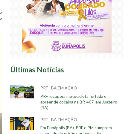
o
o
Últimas Notícias
PRF - BA EM AÇÃO
PRF recupera motocicleta furtada e
apreende cocaína na BR-407, em Juazeiro
(BA)
PRF - BA EM AÇÃO
Em Eunápolis (BA), PRF e PM cumprem
mandado de prisão por homicídio