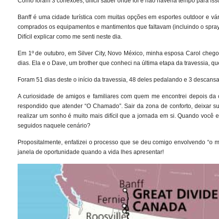
Como foram 3 conexões, difícil saber onde foi e não haveria tempo para isso
Banff é uma cidade turística com muitas opções em esportes outdoor e vá
comprados os equipamentos e mantimentos que faltavam (incluindo o spray 
Difícil explicar como me senti neste dia.
Em 1º de outubro, em Silver City, Novo México, minha esposa Carol cheg
dias. Ela e o Dave, um brother que conheci na última etapa da travessia, que
Foram 51 dias deste o início da travessia, 48 deles pedalando e 3 descans
A curiosidade de amigos e familiares com quem me encontrei depois da c
respondido que atender “O Chamado”. Sair da zona de conforto, deixar sua
realizar um sonho é muito mais difícil que a jornada em si. Quando você es
seguidos naquele cenário?
Propositalmente, enfatizei o processo que se deu comigo envolvendo “o me
janela de oportunidade quando a vida lhes apresentar!