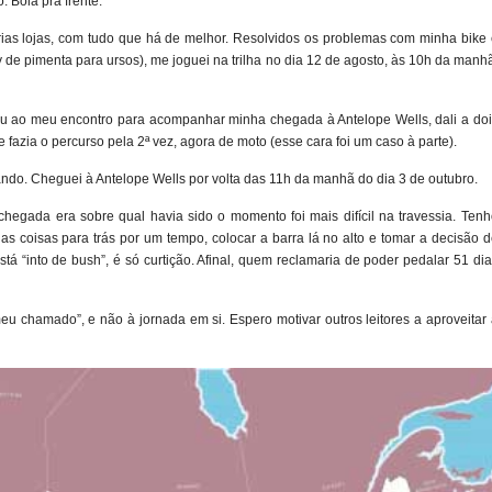
. Bola pra frente.
rias lojas, com tudo que há de melhor. Resolvidos os problemas com minha bike 
de pimenta para ursos), me joguei na trilha no dia 12 de agosto, às 10h da manh
ou ao meu encontro para acompanhar minha chegada à Antelope Wells, dali a doi
 fazia o percurso pela 2ª vez, agora de moto (esse cara foi um caso à parte).
ando. Cheguei à Antelope Wells por volta das 11h da manhã do dia 3 de outubro.
hegada era sobre qual havia sido o momento foi mais difícil na travessia. Tenh
s coisas para trás por um tempo, colocar a barra lá no alto e tomar a decisão 
tá “into de bush”, é só curtição. Afinal, quem reclamaria de poder pedalar 51 di
u chamado”, e não à jornada em si. Espero motivar outros leitores a aproveitar