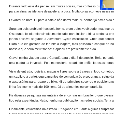
Durante todo este dia pensei em muitas coisas, mas confesso que “o sonh
para acalmar as ideias e desacelerar a cuca. Muita coisa acontece nesse mo
Levantei na hora, fui para a sala e não dormi mais. “O sonho” já havia si
Surgiram dois probleminhas pela frente, e um deles você pode imaginar qu
O segundo foi planejar simplesmente tudo, para iniciar a trilha ainda na pr
janela possível segundo a Adventure Cyclin Association. Creio que concor
Claro que ela gostaria de ter feito a viagem, mas passado o choque da n
nosso o que seria meu “sonho” e ajudou em praticamente tudo.
Cravei minha viagem para o Canadá para o dia 8 de agosto. Teria, portanto
uma piada) da travessia. Pelo menos teria, a partir de então, todos as horas
Visto de entrada, logística, mapas e livros sobre a travessia, todo conteú
um capítulo à parte), equipamentos de comunicação e segurança, setup d
e assessórios para reparo da bike, kit de primeiros socorros e posicionamen
tinha facilmente mais de 100 itens. Já os alimentos eu compraria lá.
Fiz diversas pesquisas na tentativa de encontrar um brasileiro que tivess
tido esta experiência. Nada, nenhuma publicação nas redes sociais. Teria q
Finalmente, estávamos na estrada. Chegando em Banff, algumas surpresas