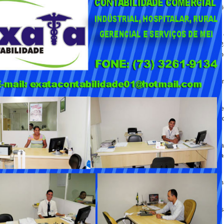
 se estendem majestosamente do norte do Canadá e percorrem todo o territóri
 dois países.
o em Banff, uma linda cidade-estação de esqui no estado de Alberta no Canadá, 
o do Novo México, exatamente na fronteira dos EUA com o México; percorre 4.42
las montanhas rochosas e passagem por 7 estados: Alberta e British Columbia n
 Unidos.
chamada “Tour Divide”, na qual os competidores percorrem o mesmo trajeto se
a edição de 2017 realizou a travessia em 16 dias!!
de que organiza o tour e mantém informações e mapas atualizados. Duas fonte
Divide é o conjunto de 6 mapas fornecidos pela associação, que além do trajeto
mentos, dicas e recomendações.
 McCoy, um dos precursores do Great Divide. O livro traz um contexto histórico d
 os melhores lugares para comer, beber (isso mesmo, há muitas microcervejarias 
convenhamos, bem mais pé no chão) que era conhecer o deserto de Moab com minh
servados e logística organizada!
julho quando me reuni com meus sócios, e decidimos fazer uma mudança na noss
íodo sabático, uma oportunidade, uma chance para o meu “o sonho”.