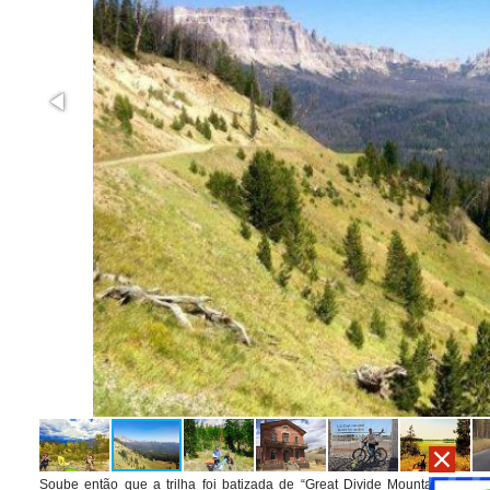
Soube então que a trilha foi batizada de “Great Divide Mountain Bike 