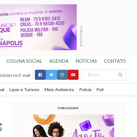
COLUNA SOCIAL
AGENDA
NOTÍCIAS
CONTATO
otícias no E-mail
nal
Lazer e Turismo
Meio Ambiente
Polícia
Política
Saúde
Te
PUBLICIDADE
a
2