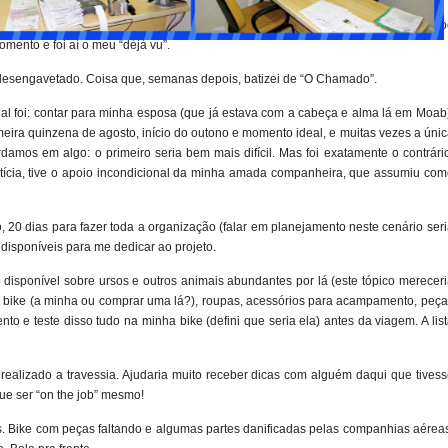
o” ainda estava na gaveta. Sou daqueles que, ao ir para cama, precisam de temp
mento e foi aí o meu “déjà vu”.
do desengavetado. Coisa que, semanas depois, batizei de “O Chamado”.
al foi: contar para minha esposa (que já estava com a cabeça e alma lá em Moab
imeira quinzena de agosto, início do outono e momento ideal, e muitas vezes a úni
damos em algo: o primeiro seria bem mais difícil. Mas foi exatamente o contrári
otícia, tive o apoio incondicional da minha amada companheira, que assumiu com
, 20 dias para fazer toda a organização (falar em planejamento neste cenário ser
 disponíveis para me dedicar ao projeto.
do disponível sobre ursos e outros animais abundantes por lá (este tópico merecer
a bike (a minha ou comprar uma lá?), roupas, acessórios para acampamento, peça
to e teste disso tudo na minha bike (defini que seria ela) antes da viagem. A lis
e realizado a travessia. Ajudaria muito receber dicas com alguém daqui que tives
ue ser “on the job” mesmo!
. Bike com peças faltando e algumas partes danificadas pelas companhias aéreas