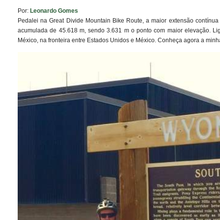
Por:
Leonardo Gomes
Pedalei na Great Divide Mountain Bike Route, a maior extensão contínu
acumulada de 45.618 m, sendo 3.631 m o ponto com maior elevação. Liga
México, na fronteira entre Estados Unidos e México. Conheça agora a minh