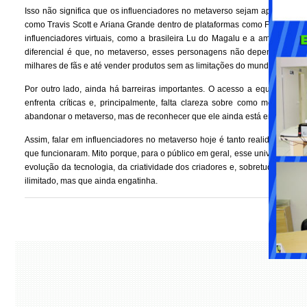
Isso não significa que os influenciadores no metaverso sejam apenas um m
como Travis Scott e Ariana Grande dentro de plataformas como Fortnite mo
influenciadores virtuais, como a brasileira Lu do Magalu e a americana
diferencial é que, no metaverso, esses personagens não dependem do co
milhares de fãs e até vender produtos sem as limitações do mundo real.
Por outro lado, ainda há barreiras importantes. O acesso a equipamentos
enfrenta críticas e, principalmente, falta clareza sobre como monetizar
abandonar o metaverso, mas de reconhecer que ele ainda está em uma 
Assim, falar em influenciadores no metaverso hoje é tanto realidade qua
que funcionaram. Mito porque, para o público em geral, esse universo ainda
evolução da tecnologia, da criatividade dos criadores e, sobretudo, da 
ilimitado, mas que ainda engatinha.