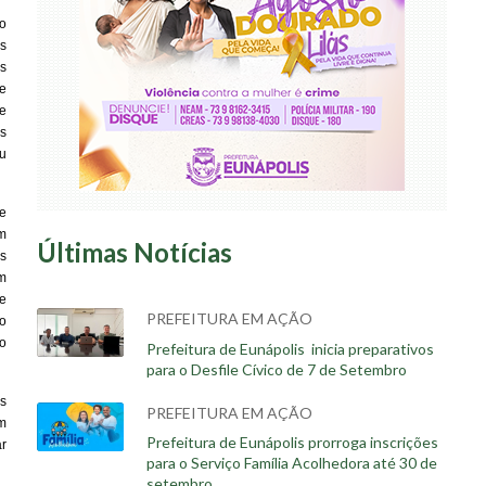
o
s
es
e
se
s
ou
be
m
Últimas Notícias
s
m
e
PREFEITURA EM AÇÃO
o
vo
Prefeitura de Eunápolis inicia preparativos
para o Desfile Cívico de 7 de Setembro
s
PREFEITURA EM AÇÃO
m
Prefeitura de Eunápolis prorroga inscrições
r
para o Serviço Família Acolhedora até 30 de
setembro