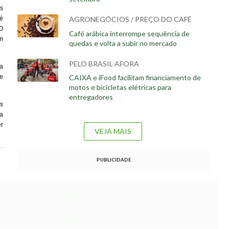
as
té
AGRONEGÓCIOS / PREÇO DO CAFÉ
O
Café arábica interrompe sequência de
m
quedas e volta a subir no mercado
PELO BRASIL AFORA
a
CAIXA e iFood facilitam financiamento de
e
motos e bicicletas elétricas para
entregadores
s
da
er
VEJA MAIS
PUBLICIDADE