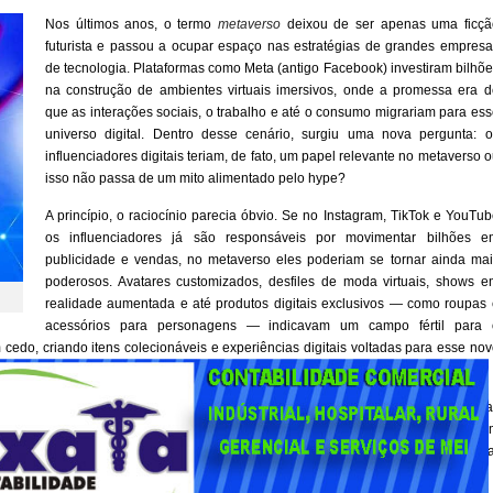
Nos últimos anos, o termo
metaverso
deixou de ser apenas uma ficçã
futurista e passou a ocupar espaço nas estratégias de grandes empresa
de tecnologia. Plataformas como Meta (antigo Facebook) investiram bilhõ
na construção de ambientes virtuais imersivos, onde a promessa era d
que as interações sociais, o trabalho e até o consumo migrariam para es
universo digital. Dentro desse cenário, surgiu uma nova pergunta: o
influenciadores digitais teriam, de fato, um papel relevante no metaverso 
isso não passa de um mito alimentado pelo hype?
A princípio, o raciocínio parecia óbvio. Se no Instagram, TikTok e YouTu
os influenciadores já são responsáveis por movimentar bilhões e
publicidade e vendas, no metaverso eles poderiam se tornar ainda mai
poderosos. Avatares customizados, desfiles de moda virtuais, shows e
realidade aumentada e até produtos digitais exclusivos — como roupas 
acessórios para personagens — indicavam um campo fértil para 
cedo, criando itens colecionáveis e experiências digitais voltadas para esse no
metaverso não aconteceu no ritmo previsto, e muitos usuários ainda enxergam a
res, o desafio vai além da criação de conteúdo: é preciso entender a linguage
rtual. Não basta reproduzir estratégias do feed tradicional; é necessário cria
iva.