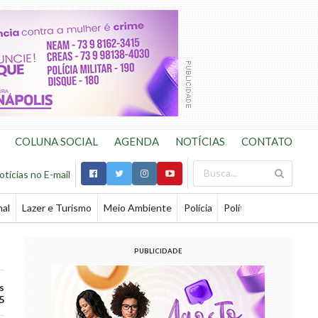
COLUNA SOCIAL
AGENDA
NOTÍCIAS
CONTATO
otícias no E-mail
nal
Lazer e Turismo
Meio Ambiente
Polícia
Política
Saúde
Te
PUBLICIDADE
s
5