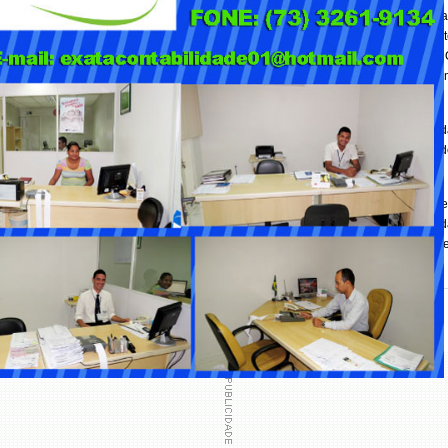
ito. Pelo contrário, já existem exemplos concretos de sucesso. Shows de artist
straram o potencial de alcance e engajamento. Avatares criados por marcas ou a
 Lil Miquela, também abriram caminho para uma nova forma de presença digital. 
rpo físico: eles podem estar em vários lugares ao mesmo tempo, interagir co
 como óculos de realidade virtual é limitado, a qualidade das plataformas aind
 de forma sustentável. As marcas estão atentas, mas cautelosas. Não se trata d
fase de experimentação.
Baixar video Instagram
nto mito. Realidade porque já existem casos concretos de campanhas e interaçõe
 não é parte da rotina como as redes sociais tradicionais. O futuro vai depender 
disposição dos usuários em migrar suas interações para um espaço que promete s