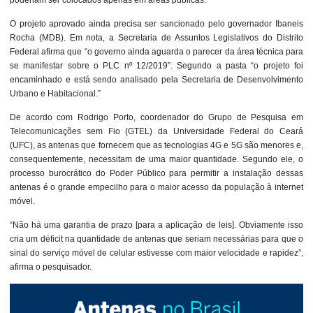
poderiam ser colocados apenas em áreas públicas.
O projeto aprovado ainda precisa ser sancionado pelo governador Ibaneis
Rocha (MDB). Em nota, a Secretaria de Assuntos Legislativos do Distrito
Federal afirma que “o governo ainda aguarda o parecer da área técnica para
se manifestar sobre o PLC nº 12/2019”. Segundo a pasta “o projeto foi
encaminhado e está sendo analisado pela Secretaria de Desenvolvimento
Urbano e Habitacional.”
De acordo com Rodrigo Porto, coordenador do Grupo de Pesquisa em
Telecomunicações sem Fio (GTEL) da Universidade Federal do Ceará
(UFC), as antenas que fornecem que as tecnologias 4G e 5G são menores e,
consequentemente, necessitam de uma maior quantidade. Segundo ele, o
processo burocrático do Poder Público para permitir a instalação dessas
antenas é o grande empecilho para o maior acesso da população à internet
móvel.
“Não há uma garantia de prazo [para a aplicação de leis]. Obviamente isso
cria um déficit na quantidade de antenas que seriam necessárias para que o
sinal do serviço móvel de celular estivesse com maior velocidade e rapidez”,
afirma o pesquisador.