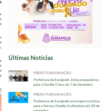
4
e
do
de
s
a
,
Últimas Notícias
a
e
e
PREFEITURA EM AÇÃO
a
Prefeitura de Eunápolis inicia preparativos
para o Desfile Cívico de 7 de Setembro
PREFEITURA EM AÇÃO
Prefeitura de Eunápolis prorroga inscrições
para o Serviço Família Acolhedora até 30 de
setembro