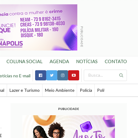
COLUNA SOCIAL
AGENDA
NOTÍCIAS
CONTATO
otícias no E-mail
nal
Lazer e Turismo
Meio Ambiente
Polícia
Política
Saúde
Te
PUBLICIDADE
E