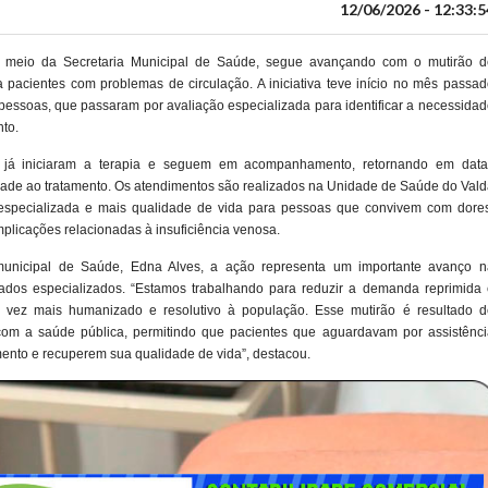
12/06/2026 - 12:33:5
or meio da Secretaria Municipal de Saúde, segue avançando com o mutirão d
a pacientes com problemas de circulação. A iniciativa teve início no mês passa
pessoas, que passaram por avaliação especializada para identificar a necessida
nto.
0 já iniciaram a terapia e seguem em acompanhamento, retornando em data
ade ao tratamento. Os atendimentos são realizados na Unidade de Saúde do Vald
 especializada e mais qualidade de vida para pessoas que convivem com dores
plicações relacionadas à insuficiência venosa.
municipal de Saúde, Edna Alves, a ação representa um importante avanço n
dos especializados. “Estamos trabalhando para reduzir a demanda reprimida 
 vez mais humanizado e resolutivo à população. Esse mutirão é resultado d
om a saúde pública, permitindo que pacientes que aguardavam por assistênci
mento e recuperem sua qualidade de vida”, destacou.