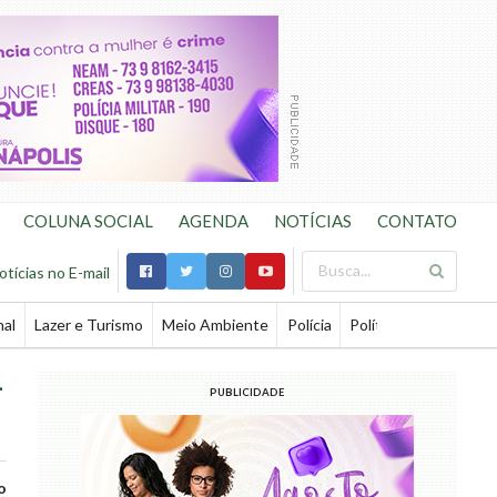
COLUNA SOCIAL
AGENDA
NOTÍCIAS
CONTATO
otícias no E-mail
nal
Lazer e Turismo
Meio Ambiente
Polícia
Política
Saúde
Te
-
PUBLICIDADE
o