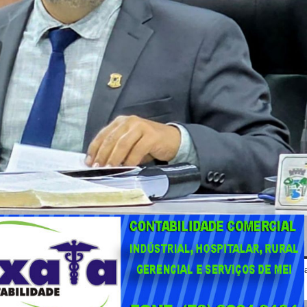
lidades, que há muitos anos carecem de investimentos nesse tipo de infraestrutur
 terra de chão batido.