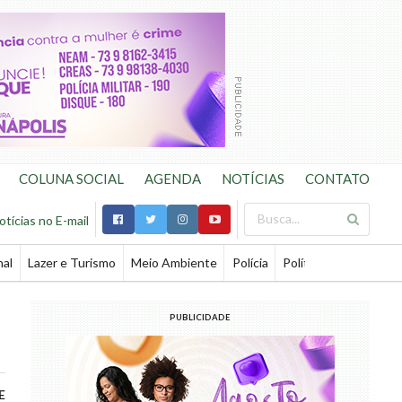
COLUNA SOCIAL
AGENDA
NOTÍCIAS
CONTATO
otícias no E-mail
nal
Lazer e Turismo
Meio Ambiente
Polícia
Política
Saúde
Te
PUBLICIDADE
E