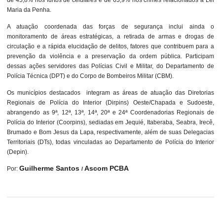
de 45,8% nos furtos de celulares e de 63,9% nos crimes relacionados à Lei
Maria da Penha.
A atuação coordenada das forças de segurança inclui ainda o
monitoramento de áreas estratégicas, a retirada de armas e drogas de
circulação e a rápida elucidação de delitos, fatores que contribuem para a
prevenção da violência e a preservação da ordem pública. Participam
dessas ações servidores das Polícias Civil e Militar, do Departamento de
Polícia Técnica (DPT) e do Corpo de Bombeiros Militar (CBM).
Os municípios destacados integram as áreas de atuação das Diretorias
Regionais de Polícia do Interior (Dirpins) Oeste/Chapada e Sudoeste,
abrangendo as 9ª, 12ª, 13ª, 14ª, 20ª e 24ª Coordenadorias Regionais de
Polícia do Interior (Coorpins), sediadas em Jequié, Itaberaba, Seabra, Irecê,
Brumado e Bom Jesus da Lapa, respectivamente, além de suas Delegacias
Territoriais (DTs), todas vinculadas ao Departamento de Polícia do Interior
(Depin).
Guilherme Santos
Ascom PCBA
Por:
/