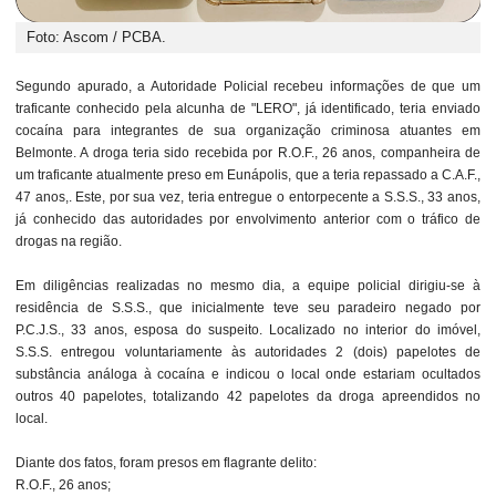
Foto: Ascom / PCBA.
Segundo apurado, a Autoridade Policial recebeu informações de que um
traficante conhecido pela alcunha de "LERO", já identificado, teria enviado
cocaína para integrantes de sua organização criminosa atuantes em
Belmonte. A droga teria sido recebida por R.O.F., 26 anos, companheira de
um traficante atualmente preso em Eunápolis, que a teria repassado a C.A.F.,
47 anos,. Este, por sua vez, teria entregue o entorpecente a S.S.S., 33 anos,
já conhecido das autoridades por envolvimento anterior com o tráfico de
drogas na região.
Em diligências realizadas no mesmo dia, a equipe policial dirigiu-se à
residência de S.S.S., que inicialmente teve seu paradeiro negado por
P.C.J.S., 33 anos, esposa do suspeito. Localizado no interior do imóvel,
S.S.S. entregou voluntariamente às autoridades 2 (dois) papelotes de
substância análoga à cocaína e indicou o local onde estariam ocultados
outros 40 papelotes, totalizando 42 papelotes da droga apreendidos no
local.
Diante dos fatos, foram presos em flagrante delito:
R.O.F., 26 anos;