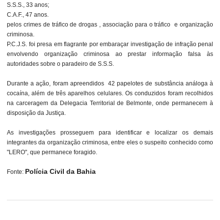
S.S.S., 33 anos;
C.A.F., 47 anos.
pelos crimes de tráfico de drogas , associação para o tráfico e organização
criminosa.
P.C.J.S. foi presa em flagrante por embaraçar investigação de infração penal
envolvendo organização criminosa ao prestar informação falsa às
autoridades sobre o paradeiro de S.S.S.
Durante a ação, foram apreendidos 42 papelotes de substância análoga à
cocaína, além de três aparelhos celulares. Os conduzidos foram recolhidos
na carceragem da Delegacia Territorial de Belmonte, onde permanecem à
disposição da Justiça.
As investigações prosseguem para identificar e localizar os demais
integrantes da organização criminosa, entre eles o suspeito conhecido como
"LERO", que permanece foragido.
Polícia Civil da Bahia
Fonte: