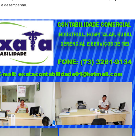
ça e desempenho.
, iniciativa voltada ao estímulo de empreendimentos inovadores no estado e
 financeiros e suporte para transformar ideias em negócios, o que ajudou a
os laboratoriais, aprimorar a resistência do material e aproximar o produto das
iu desenvolver a proposta em Boa Vista depois de superar dificuldades ligadas a