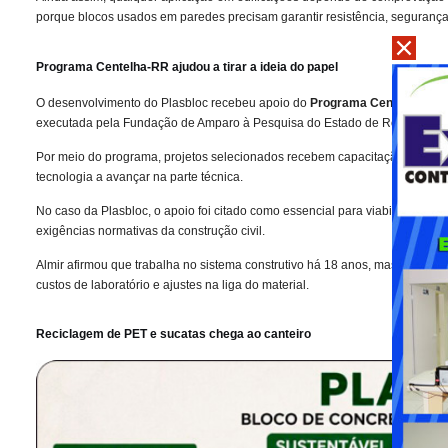
porque blocos usados em paredes precisam garantir resistência, seguran
Programa Centelha-RR ajudou a tirar a ideia do papel
O desenvolvimento do Plasbloc recebeu apoio do
Programa Centelha-RR
executada pela Fundação de Amparo à Pesquisa do Estado de Roraima.
Por meio do programa, projetos selecionados recebem capacitação, recursos
tecnologia a avançar na parte técnica.
No caso da Plasbloc, o apoio foi citado como essencial para viabilizar estud
exigências normativas da construção civil.
Almir afirmou que trabalha no sistema construtivo há 18 anos, mas consegu
custos de laboratório e ajustes na liga do material.
Reciclagem de PET e sucatas chega ao canteiro