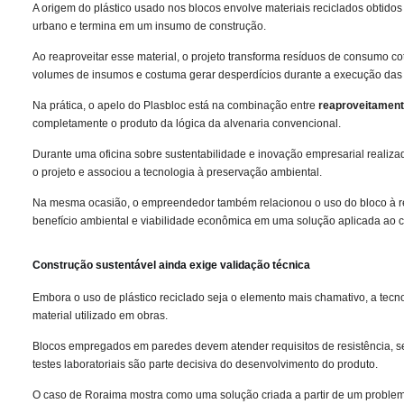
A origem do plástico usado nos blocos envolve materiais reciclados obtido
urbano e termina em um insumo de construção.
Ao reaproveitar esse material, o projeto transforma resíduos de consumo c
volumes de insumos e costuma gerar desperdícios durante a execução das
Na prática, o apelo do Plasbloc está na combinação entre
reaproveitament
completamente o produto da lógica da alvenaria convencional.
Durante uma oficina sobre sustentabilidade e inovação empresarial realizad
o projeto e associou a tecnologia à preservação ambiental.
Na mesma ocasião, o empreendedor também relacionou o uso do bloco à re
benefício ambiental e viabilidade econômica em uma solução aplicada ao c
Construção sustentável ainda exige validação técnica
Embora o uso de plástico reciclado seja o elemento mais chamativo, a tecno
material utilizado em obras.
Blocos empregados em paredes devem atender requisitos de resistência, s
testes laboratoriais são parte decisiva do desenvolvimento do produto.
O caso de Roraima mostra como uma solução criada a partir de um problema