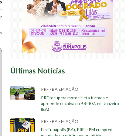
9
r
a
Últimas Notícias
PRF - BA EM AÇÃO
PRF recupera motocicleta furtada e
apreende cocaína na BR-407, em Juazeiro
(BA)
PRF - BA EM AÇÃO
Em Eunápolis (BA), PRF e PM cumprem
mandado de prisão por homicídio