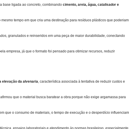
uma base ligada ao concreto, combinando
cimento, areia, água, catalisador e
ao mesmo tempo em que cria uma destinação para resíduos plásticos que poderiam
turados, granulados e reinseridos em uma peça de maior durabilidade, conectando
a empresa, já que o formato foi pensado para otimizar recursos, reduzir
 elevação da alvenaria
, característica associada à tentativa de reduzir custos e
afirmou que o material busca baratear a obra porque não exige argamassa para
, em que o consumo de materiais, o tempo de execução e o desperdício influenciam
cnica, ensaios laboratoriais e atendimento às normas brasileiras, especialmente