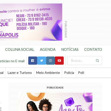
COLUNA SOCIAL
AGENDA
NOTÍCIAS
CONTATO
otícias no E-mail
nal
Lazer e Turismo
Meio Ambiente
Polícia
Política
Saúde
Te
PUBLICIDADE
C