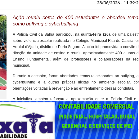
28/06/2026 - 11:39:2
Ação reuniu cerca de 400 estudantes e abordou tema
como bullying e cyberbullying
A Polícia Civil da Bahia participou, na
quinta-feira (26)
, de uma palestr
sobre violência escolar realizada no Colégio Municipal Rita de Cássia, 
Arraial d'Ajuda, distrito de Porto Seguro. A ação foi promovida a convite 
direção da unidade de ensino e reuniu aproximadamente 400 alunos d
Ensino Fundamental, além de professores e colaboradores da red
municipal.
Durante o encontro, foram abordados temas relacionados ao bullying, a
cyberbullying e a outras práticas ilícitas no ambiente escolar, co
orientações voltadas à prevenção e ao enfrentamento dessas condutas.
A iniciativa também reforçou a aproximação entre a Polícia Civil e 
comunidade escolar, promovendo o diálogo e a conscientização sobre 
olar mais seguro.