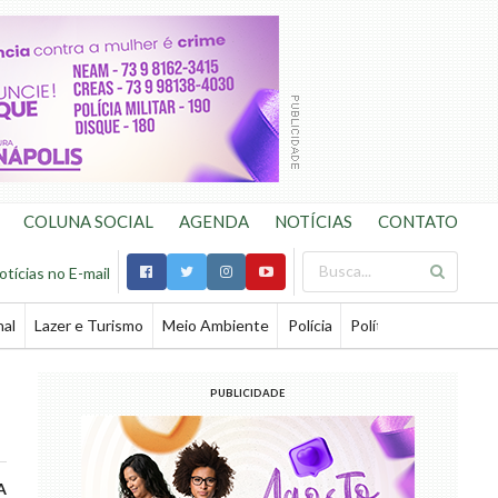
COLUNA SOCIAL
AGENDA
NOTÍCIAS
CONTATO
otícias no E-mail
nal
Lazer e Turismo
Meio Ambiente
Polícia
Política
Saúde
Te
PUBLICIDADE
A