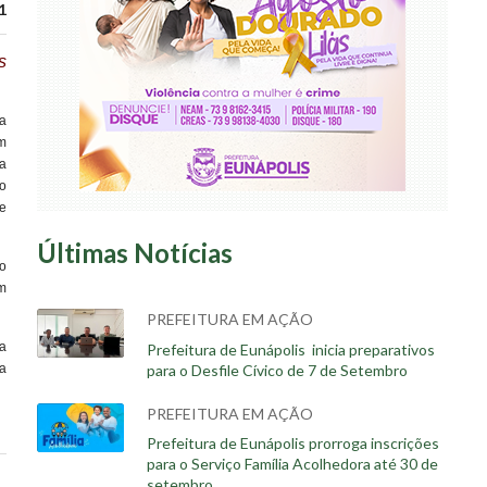
1
s
a
em
da
o
e
Últimas Notícias
o
m
PREFEITURA EM AÇÃO
a
Prefeitura de Eunápolis inicia preparativos
para o Desfile Cívico de 7 de Setembro
a
PREFEITURA EM AÇÃO
Prefeitura de Eunápolis prorroga inscrições
para o Serviço Família Acolhedora até 30 de
setembro