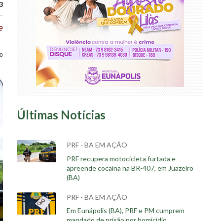
3
e
o
Últimas Notícias
PRF - BA EM AÇÃO
PRF recupera motocicleta furtada e
apreende cocaína na BR-407, em Juazeiro
(BA)
PRF - BA EM AÇÃO
Em Eunápolis (BA), PRF e PM cumprem
mandado de prisão por homicídio