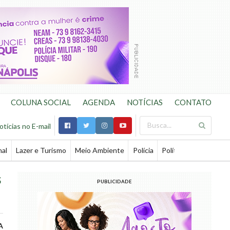
COLUNA SOCIAL
AGENDA
NOTÍCIAS
CONTATO
otícias no E-mail
nal
Lazer e Turismo
Meio Ambiente
Polícia
Política
Saúde
Te
s
PUBLICIDADE
A