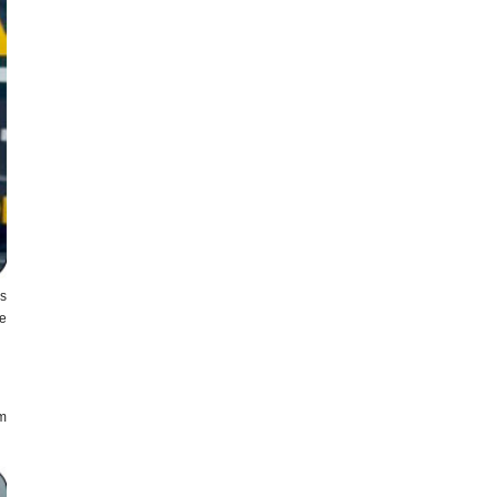
s
e
em