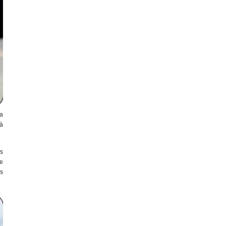
a
à
s
e
às