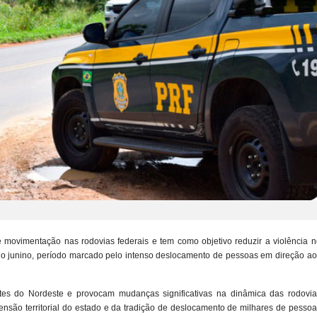
 movimentação nas rodovias federais e tem como objetivo reduzir a violência n
ciclo junino, período marcado pelo intenso deslocamento de pessoas em direção a
ntes do Nordeste e provocam mudanças significativas na dinâmica das rodovia
nsão territorial do estado e da tradição de deslocamento de milhares de pessoa