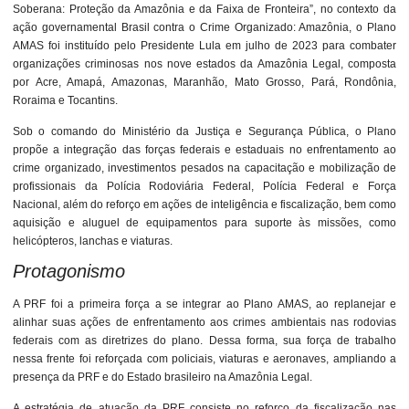
Soberana: Proteção da Amazônia e da Faixa de Fronteira”, no contexto da
ação governamental Brasil contra o Crime Organizado: Amazônia, o Plano
AMAS foi instituído pelo Presidente Lula em julho de 2023 para combater
organizações criminosas nos nove estados da Amazônia Legal, composta
por Acre, Amapá, Amazonas, Maranhão, Mato Grosso, Pará, Rondônia,
Roraima e Tocantins.
Sob o comando do Ministério da Justiça e Segurança Pública, o Plano
propõe a integração das forças federais e estaduais no enfrentamento ao
crime organizado, investimentos pesados na capacitação e mobilização de
profissionais da Polícia Rodoviária Federal, Polícia Federal e Força
Nacional, além do reforço em ações de inteligência e fiscalização, bem como
aquisição e aluguel de equipamentos para suporte às missões, como
helicópteros, lanchas e viaturas.
Protagonismo
A PRF foi a primeira força a se integrar ao Plano AMAS, ao replanejar e
alinhar suas ações de enfrentamento aos crimes ambientais nas rodovias
federais com as diretrizes do plano. Dessa forma, sua força de trabalho
nessa frente foi reforçada com policiais, viaturas e aeronaves, ampliando a
presença da PRF e do Estado brasileiro na Amazônia Legal.
A estratégia de atuação da PRF consiste no reforço da fiscalização nas