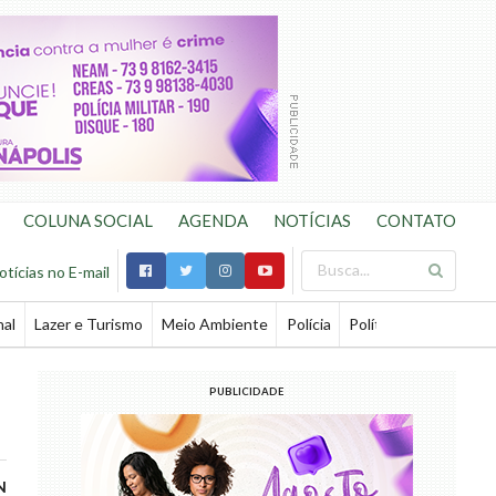
COLUNA SOCIAL
AGENDA
NOTÍCIAS
CONTATO
otícias no E-mail
nal
Lazer e Turismo
Meio Ambiente
Polícia
Política
Saúde
Te
PUBLICIDADE
N