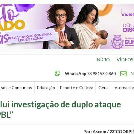
INÍCIO
VÍDEOS
WhatsApp
73 98158-2860
N
rsos e Concursos
Educação
Esporte e Cultura
Geral
Internacio
clui investigação de duplo ataque
PBL”
Por: Ascom / 23ªCOORPI