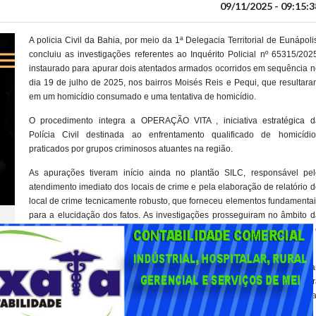
09/11/2025 - 09:15:3
A policia Civil da Bahia, por meio da 1ª Delegacia Territorial de Eunápoli
concluiu as investigações referentes ao Inquérito Policial nº 65315/202
instaurado para apurar dois atentados armados ocorridos em sequência n
dia 19 de julho de 2025, nos bairros Moisés Reis e Pequi, que resultar
em um homicídio consumado e uma tentativa de homicídio.
O procedimento integra a OPERAÇÃO VITA , iniciativa estratégica d
Polícia Civil destinada ao enfrentamento qualificado de homicídio
praticados por grupos criminosos atuantes na região.
As apurações tiveram início ainda no plantão SILC, responsável pel
atendimento imediato dos locais de crime e pela elaboração de relatório 
local de crime tecnicamente robusto, que forneceu elementos fundamenta
para a elucidação dos fatos. As investigações prosseguiram no âmbito d
1ª DT de Eunápolis, com análise de imagens, oitivas, exames periciais 
diligências externas.
 “PBL”, integrante do Bonde do Maluco (BDM), inicialmente alvejou a vítima Jea
, e, minutos depois, deslocou-se até o bairro Pequi, onde executou Walace Perei
go de arma de fogo calibre .40, mediante emboscada e impossibilidade de defesa