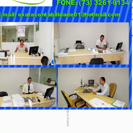
de 19/07/2025 e o homicídio de Wesley Ferreira de Souza, ocorrido em 18/07/202
2/2025. Nesse evento, a vítima foi surpreendida no estabelecimento conhecido co
a motocicleta preta e utilizando capacete branco, efetuou diversos disparos. 
ida e executada no interior do estabelecimento. O levantamento pericial constat
 calibre .40, compatíveis com a arma utilizada nos delitos de 19/07/2025.
capacete branco e arma de fogo calibre .40 —, somada à coincidência temporal e 
da em um contexto de retaliação e disputa entre facções criminosas.
concluído com o indiciamento de “PBL” pelos crimes de homicídio qualificado 
la decretação de sua prisão preventiva, já encaminhada ao Poder Judiciário.