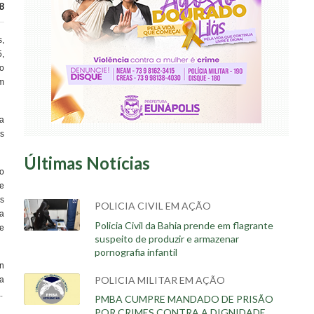
8
s,
5,
o
am
a
s
Últimas Notícias
o
de
is
POLICIA CIVIL EM AÇÃO
a
Policia Civil da Bahia prende em flagrante
e
suspeito de produzir e armazenar
pornografia infantil
n
POLICIA MILITAR EM AÇÃO
ra
.
PMBA CUMPRE MANDADO DE PRISÃO
POR CRIMES CONTRA A DIGNIDADE