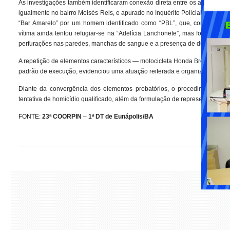
As investigações também identificaram conexão direta entre os atentados 
igualmente no bairro Moisés Reis, e apurado no Inquérito Policial nº 6507
“Bar Amarelo” por um homem identificado como “PBL”, que, conduzindo um
vítima ainda tentou refugiar-se na “Adelícia Lanchonete”, mas foi persegu
perfurações nas paredes, manchas de sangue e a presença de duas cápsulas
A repetição de elementos característicos — motocicleta Honda Bros preta, 
padrão de execução, evidenciou uma atuação reiterada e organizada, inseri
Diante da convergência dos elementos probatórios, o procedimento foi 
tentativa de homicídio qualificado, além da formulação de representação pe
FONTE:
23ª COORPIN
–
1ª DT de Eunápolis/BA