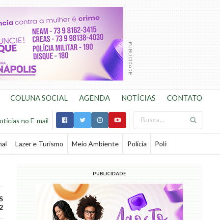
COLUNA SOCIAL
AGENDA
NOTÍCIAS
CONTATO
otícias no E-mail
nal
Lazer e Turismo
Meio Ambiente
Polícia
Política
Saúde
Te
PUBLICIDADE
S
2