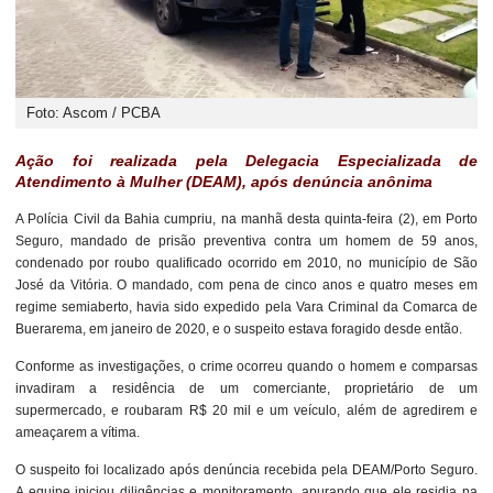
Foto: Ascom / PCBA
Ação foi realizada pela Delegacia Especializada de
Atendimento à Mulher (DEAM), após denúncia anônima
A Polícia Civil da Bahia cumpriu, na manhã desta quinta-feira (2), em Porto
Seguro, mandado de prisão preventiva contra um homem de 59 anos,
condenado por roubo qualificado ocorrido em 2010, no município de São
José da Vitória. O mandado, com pena de cinco anos e quatro meses em
regime semiaberto, havia sido expedido pela Vara Criminal da Comarca de
Buerarema, em janeiro de 2020, e o suspeito estava foragido desde então.
Conforme as investigações, o crime ocorreu quando o homem e comparsas
invadiram a residência de um comerciante, proprietário de um
supermercado, e roubaram R$ 20 mil e um veículo, além de agredirem e
ameaçarem a vítima.
O suspeito foi localizado após denúncia recebida pela DEAM/Porto Seguro.
A equipe iniciou diligências e monitoramento, apurando que ele residia na