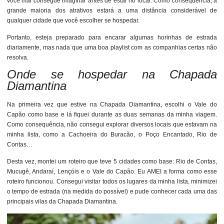
você mal consegue imaginar antes de estar no local. Como consequência, a
grande maioria dos atrativos estará a uma distância considerável de
qualquer cidade que você escolher se hospedar.
Portanto, esteja preparado para encarar algumas horinhas de estrada
diariamente, mas nada que uma boa playlist com as companhias certas não
resolva.
Onde se hospedar na Chapada
Diamantina
Na primeira vez que estive na Chapada Diamantina, escolhi o Vale do
Capão como base e lá fiquei durante as duas semanas da minha viagem.
Como consequência, não consegui explorar diversos locais que estavam na
minha lista, como a Cachoeira do Buracão, o Poço Encantado, Rio de
Contas…
Desta vez, montei um roteiro que teve 5 cidades como base: Rio de Contas,
Mucugê, Andaraí, Lençóis e o Vale do Capão. Eu AMEI a forma como esse
roteiro funcionou. Consegui visitar todos os lugares da minha lista, minimizei
o tempo de estrada (na medida do possível) e pude conhecer cada uma das
principais vilas da Chapada Diamantina.