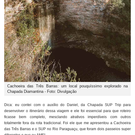
Cachoeira das Três Barras: um local pouquíssimo explorado na
Chapada Diamantina - Foto: Divulgação
Dica: eu contei com o auxílio do Daniel, da Chapada SUP Trip para
desenvolver o itinerário dessa viagem e ele foi essencial para que roteiro
ficasse bem completo, mesclando atrativos imperdíveis com outros
totalmente fora da rota tradicional. Foi ele que me apresentou a Cachoeira
das Três Barras e o SUP no Rio Paraguaçu, que foram dois passeios super