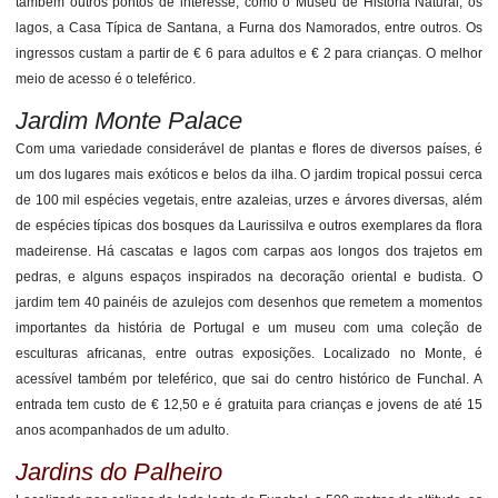
também outros pontos de interesse, como o Museu de História Natural, os
lagos, a Casa Típica de Santana, a Furna dos Namorados, entre outros. Os
ingressos custam a partir de € 6 para adultos e € 2 para crianças. O melhor
meio de acesso é o teleférico.
Jardim Monte Palace
Com uma variedade considerável de plantas e flores de diversos países, é
um dos lugares mais exóticos e belos da ilha. O jardim tropical possui cerca
de 100 mil espécies vegetais, entre azaleias, urzes e árvores diversas, além
de espécies típicas dos bosques da Laurissilva e outros exemplares da flora
madeirense. Há cascatas e lagos com carpas aos longos dos trajetos em
pedras, e alguns espaços inspirados na decoração oriental e budista. O
jardim tem 40 painéis de azulejos com desenhos que remetem a momentos
importantes da história de Portugal e um museu com uma coleção de
esculturas africanas, entre outras exposições. Localizado no Monte, é
acessível também por teleférico, que sai do centro histórico de Funchal. A
entrada tem custo de € 12,50 e é gratuita para crianças e jovens de até 15
anos acompanhados de um adulto.
Jardins do Palheiro