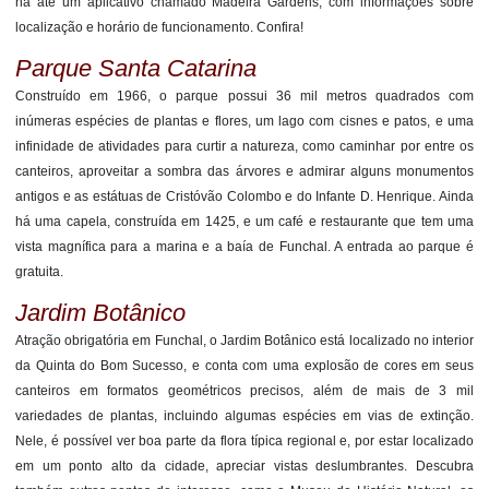
há até um aplicativo chamado Madeira Gardens, com informações sobre
localização e horário de funcionamento. Confira!
Parque Santa Catarina
Construído em 1966, o parque possui 36 mil metros quadrados com
inúmeras espécies de plantas e flores, um lago com cisnes e patos, e uma
infinidade de atividades para curtir a natureza, como caminhar por entre os
canteiros, aproveitar a sombra das árvores e admirar alguns monumentos
antigos e as estátuas de Cristóvão Colombo e do Infante D. Henrique. Ainda
há uma capela, construída em 1425, e um café e restaurante que tem uma
vista magnífica para a marina e a baía de Funchal. A entrada ao parque é
gratuita.
Jardim Botânico
Atração obrigatória em Funchal, o Jardim Botânico está localizado no interior
da Quinta do Bom Sucesso, e conta com uma explosão de cores em seus
canteiros em formatos geométricos precisos, além de mais de 3 mil
variedades de plantas, incluindo algumas espécies em vias de extinção.
Nele, é possível ver boa parte da flora típica regional e, por estar localizado
em um ponto alto da cidade, apreciar vistas deslumbrantes. Descubra