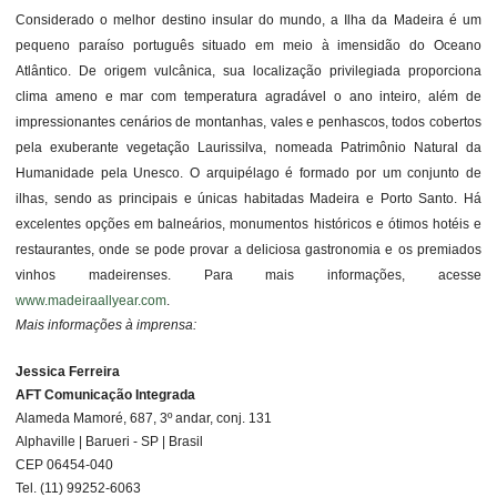
Considerado o melhor destino insular do mundo, a Ilha da Madeira é um
pequeno paraíso português situado em meio à imensidão do Oceano
Atlântico. De origem vulcânica, sua localização privilegiada proporciona
clima ameno e mar com temperatura agradável o ano inteiro, além de
impressionantes cenários de montanhas, vales e penhascos, todos cobertos
pela exuberante vegetação Laurissilva, nomeada Patrimônio Natural da
Humanidade pela Unesco. O arquipélago é formado por um conjunto de
ilhas, sendo as principais e únicas habitadas Madeira e Porto Santo. Há
excelentes opções em balneários, monumentos históricos e ótimos hotéis e
restaurantes, onde se pode provar a deliciosa gastronomia e os premiados
vinhos madeirenses. Para mais informações, acesse
www.madeiraallyear.com
.
Mais informações à imprensa:
Jessica Ferreira
AFT Comunicação Integrada
Alameda Mamoré, 687, 3º andar, conj. 131
Alphaville | Barueri - SP | Brasil
CEP 06454-040
Tel. (11) 99252-6063