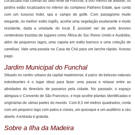
Localizado nas colinas do lado leste de Funchal, a 500 metros de altitude, os
jardins estão localizados no interior do complexo Palheiro Estate, que conta
com um luxuoso hotel, spa e campo de golfe. Com paisagismo muito
elegante, no melhor estilo inglês, acolhe uma vegetação exuberante e muito
resistente, dada a umidade do local. É possível ver de perto árvores
centenárias trazidas de lugares como África do Sul, Reino Unido e Austrália,
além de pequenos lagos, uma capela em estilo barroco e uma coleção de
camélias. Vale uma parada na Casa de Chá para um lanche rápido. Acesso
pago.
Jardim Municipal do Funchal
Situado no centro urbano da capital madeirense, é palco de belezas naturais
estonteantes é o lugar ideal para fazer uma pausa e relaxar entre as
atividades do itinerário de passeios pela cidade. No passado, o espaço
abrigava o Convento de São Francisco, e hoje acolhe plantas identificadas e
originárias de várias partes do mundo. Com 8,3 mil metros quadrados, conta
com um pequeno lago com patos e cisnes, um quiosque e um auditório a céu
aberto. A entrada é gratuita.
Sobre a Ilha da Madeira