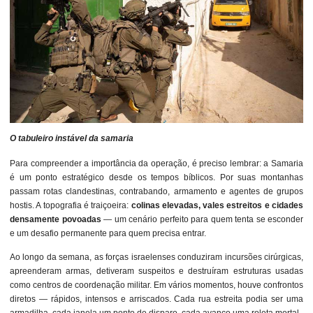
O tabuleiro instável da samaria
Para compreender a importância da operação, é preciso lembrar: a Samaria
é um ponto estratégico desde os tempos bíblicos. Por suas montanhas
passam rotas clandestinas, contrabando, armamento e agentes de grupos
hostis. A topografia é traiçoeira:
colinas elevadas, vales estreitos e cidades
densamente povoadas
— um cenário perfeito para quem tenta se esconder
e um desafio permanente para quem precisa entrar.
Ao longo da semana, as forças israelenses conduziram incursões cirúrgicas,
apreenderam armas, detiveram suspeitos e destruíram estruturas usadas
como centros de coordenação militar. Em vários momentos, houve confrontos
diretos — rápidos, intensos e arriscados. Cada rua estreita podia ser uma
armadilha, cada janela um ponto de disparo, cada avanço uma roleta mortal.