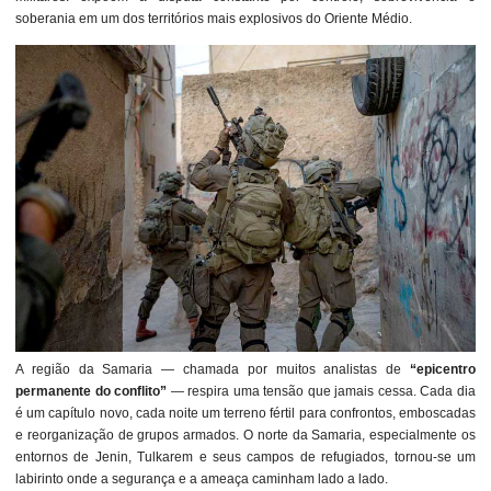
soberania em um dos territórios mais explosivos do Oriente Médio.
A região da Samaria — chamada por muitos analistas de
“epicentro
permanente do conflito”
— respira uma tensão que jamais cessa. Cada dia
é um capítulo novo, cada noite um terreno fértil para confrontos, emboscadas
e reorganização de grupos armados. O norte da Samaria, especialmente os
entornos de Jenin, Tulkarem e seus campos de refugiados, tornou-se um
labirinto onde a segurança e a ameaça caminham lado a lado.