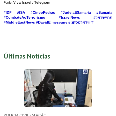
Viva Israel
Telegram
Fonte:
/
#IDF #ISA #CincoPedras #JudeiaESamaria #Samaria
#CombateAoTerrorismo #IsraelNews #תחיישראל
#MiddleEastNews #DavidElmescany #דיווידאלמסקני
Últimas Notícias
POLICIA CIVIL EM AÇÃO