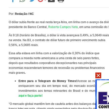
Por:
Redação / NC
O dólar subia frente ao real nesta terça-feira, em linha com o avanço da di
presidente do Banco Central,
Roberto Campos Neto
, em uma comissão do
Às 9:18 (horário de Brasília), o dólar à vista avançava 0,49%, a 5,0649 reais
na venda. Na B3, o contrato de dólar futuro de primeiro vencimento subia
0,56%, a 5,0685 reais.
Essa alta estava em linha com a valorização de 0,30% do índice que
compara a moeda norte-americana a uma cesta de seis pares fortes,
depois que resultados corporativos decepcionantes nas principais
economias reacenderam temores de recessão ou problemas financeiros
mais graves
.
Entre para o Telegram do Money Times!
Acesse as notícias qu
enriquecem seu dia em tempo real, do mercado econômico e d
investimentos aos temas relevantes do Brasil e do mundo.
Cliqu
aqui e faça parte!
“O mercado global mantém tom de cautela antes dos balanços das ‘big tech
banco Inter em nota, citando ainda expectativa pela divulgação de dados 