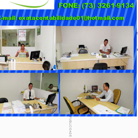
ndice de preços PCE, na sexta-feira. Antes disso, o mercado avaliará ainda os
ado acompanha ainda a audiência de Campos Neto na Comissão de Assuntos
mar da taxa Selic, atualmente em 13,75%. O depoimento teve início oficial pouc
dente Luiz Inácio Lula da Silva, que tem augurado uma crise de crédito e impacto
 e BC são apontadas por investidores como fator que reduz o apetite por risco.
5,0403 reais na venda.