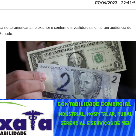
07/06/2023 - 22:41:5
visa norte-americana no exterior e conforme investidores monitoram audiência do
 Senado.
e
e
e
ólar sobe frente ao real - Foto: REUTERS/Gregg Newton
s’ e repercute negativamente balanços de grandes bancos europeus”, explicou o
econômicos dos Estados Unidos.