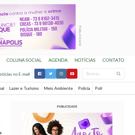
COLUNA SOCIAL
AGENDA
NOTÍCIAS
CONTATO
otícias no E-mail
nal
Lazer e Turismo
Meio Ambiente
Polícia
Política
Saúde
Te
PUBLICIDADE
s