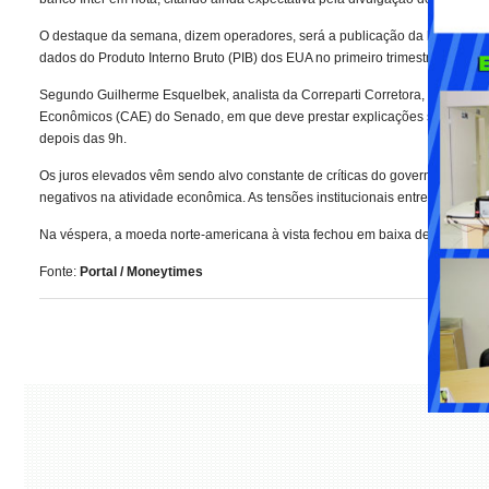
O destaque da semana, dizem operadores, será a publicação da leitura do í
dados do Produto Interno Bruto (PIB) dos EUA no primeiro trimestre.
Segundo Guilherme Esquelbek, analista da Correparti Corretora, o merc
Econômicos (CAE) do Senado, em que deve prestar explicações sobre o pata
depois das 9h.
Os juros elevados vêm sendo alvo constante de críticas do governo do presi
negativos na atividade econômica. As tensões institucionais entre Executivo
Na véspera, a moeda norte-americana à vista fechou em baixa de 0,39%, a 
Fonte:
Portal / Moneytimes