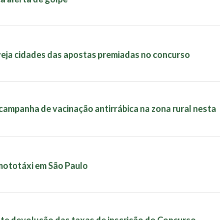
eja cidades das apostas premiadas no concurso
a campanha de vacinação antirrábica na zona rural nesta
mototáxi em São Paulo
nte devolução das taxas de inscrição do Concurso