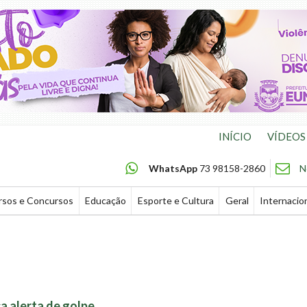
INÍCIO
VÍDEOS
WhatsApp
73 98158-2860
N
rsos e Concursos
Educação
Esporte e Cultura
Geral
Internacio
ca alerta de golpe