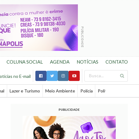
COLUNA SOCIAL
AGENDA
NOTÍCIAS
CONTATO
otícias no E-mail
nal
Lazer e Turismo
Meio Ambiente
Polícia
Política
Saúde
Te
PUBLICIDADE