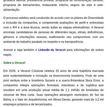
ginástica laboral, previdência privada, programa de remuneração variável,
programa de treinamentos, restaurante interno, seguro de vida e vale-
alimentação.
O processo seletivo será conduzido de acordo com os pilares de Diversidade
e Inclusão da companhia, e compreende avaliações de perfil e entrevistas
com o RH e a área técnica, sendo todas as etapas eliminatórias. A Veracel
encoraja candidaturas de pessoas de diferentes raças, etnias, deficiências,
gêneros e orientações sexuais, reafirmando seu compromisso com um
ambiente de trabalho pautado no respeito e na transparência.
Acesse e siga também o
LinkedIn da Veracel
para informações de outras
vagas.
Sobre a Veracel
Em 2026, a Veracel Celulose celebra 35 anos de uma trajetória marcada
pela sustentabilidade e inovação na bioeconomia brasileira. Fruto de uma
joint venture entre a brasileira Suzano e a sueco-finlandesa Stora Enso, a
companhia integra operações florestais, industriais e de logística que
resultam em uma produção anual média de 1,1 milhão de toneladas de
celulose de fibra curta. Suas operações abrangem municípios do Sul da
Bahia, e o Vale do Jequitinhonha, em Minas Gerais, gerando mais de 3,2 mil
empregos próprios e de terceirizados.