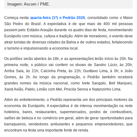
Imagem: Ascom / PME.
Começa nesta
quarta-feira (1º) o Pedrão 2026
, consolidado como o Maior
São Pedro do Brasil. A expectativa é de que mais de 400 mil pessoas
passem pelo Estádio Araujão durante os quatro dias de festa, movimentando
Eunápolis com música, cultura e tradição. Além de moradores, o evento deve
atrair turistas de diversas cidades da Bahia e de outros estados, fortalecendo
o turismo e impulsionando a economia local.
Os portões serão abertos às 18h, e as apresentações terão início às 20h. Na
primeira noite, o público vai conferir os shows de Sandro Lúcio, às 20h;
Arriba Saia, às 21h; Calcinha Preta, às 22h; Gusttavo Lima, à 0h; e João
Gomes, às 2h. Ao longo da programação, o Pedrão também receberá
grandes nomes da música nacional, como Ivete Sangalo, Bell Marques,
Xand Avião, Pablo, Limão com Mel, Priscila Senna e Natanzinho Lima.
Além do entretenimento, o Pedrão representa um dos principais motores da
economia de Eunápolis. A expectativa é de intensa movimentação na rede
hoteleira, bares, restaurantes, supermercados, postos de combustíveis,
salões de beleza e no comércio em geral, além de gerar oportunidades para
barraqueiros, vendedores ambulantes e pequenos empreendedores, que
encontram na festa uma importante fonte de renda.