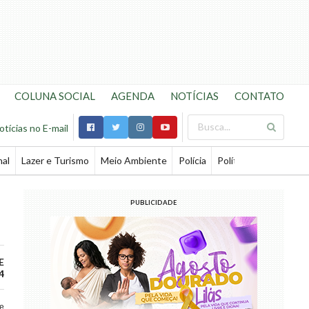
COLUNA SOCIAL
AGENDA
NOTÍCIAS
CONTATO
otícias no E-mail
nal
Lazer e Turismo
Meio Ambiente
Polícia
Política
Saúde
Te
PUBLICIDADE
E
4
de