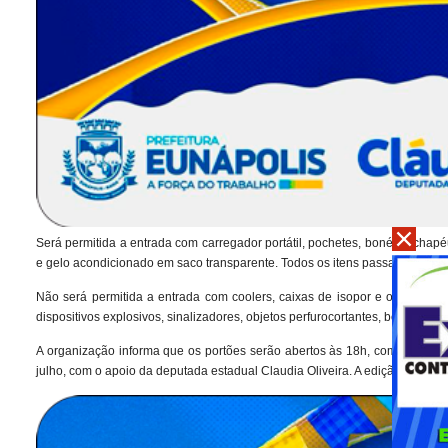
Será permitida a entrada com carregador portátil, pochetes, bonés e chapé
e gelo acondicionado em saco transparente. Todos os itens passarão por i
Não será permitida a entrada com coolers, caixas de isopor e outros reci
dispositivos explosivos, sinalizadores, objetos perfurocortantes, bolsas e 
A organização informa que os portões serão abertos às 18h, com início d
julho, com o apoio da deputada estadual Claudia Oliveira. A edição deste ano