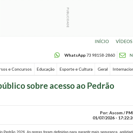
INÍCIO
VÍDEOS
WhatsApp
73 98158-2860
N
rsos e Concursos
Educação
Esporte e Cultura
Geral
Internacio
público sobre acesso ao Pedrão
Por: Ascom / PM
01/07/2026 - 17:22:2
do Pedrão 2026. As regras foram definidas para garantir mais segurança, agilida