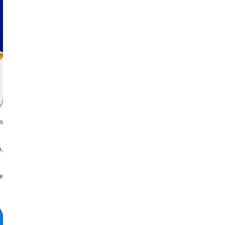
as
o,
de