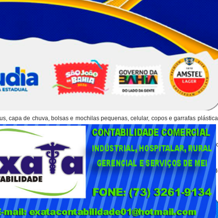
us, capa de chuva, bolsas e mochilas pequenas, celular, copos e garrafas plástic
nspeção nos portões de acesso.
pientes para armazenamento, garrafas ou embalagens de vidro, fogos de artifíci
mochilas grandes e guarda-chuvas.
as apresentações previsto para as 20h. O Pedrão 2026 será realizado de 1º a 4 
 conta com o patrocínio da Amstel, cervejaria oficial da festa.