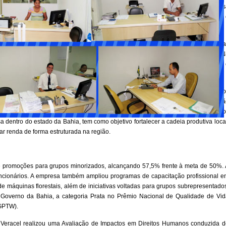
ional. Além dos R$ 409,12 milhões em compras de fornecedores locais, a empres
cerca de 1.700 famílias em mais de 30 comunidades, por meio de iniciativas como
, o Agrovida e projetos de agroecologia e recuperação de áreas.
 Educação é Vida, com a entrega de cerca de 5.500 kits escolares em 34 aldeia
 como os Jogos Indígenas de Coroa Vermelha, que reuniram 8.600 participantes. 
tadoras de mariscos, em um setor que registrou 158,9 toneladas de pescado 
da de desenvolvimento territorial, operacionalizada pelo Programa Suprimento
ornecedores da região em contratos que abrangem desde serviços de manutençã
ças e materiais para as operações florestais e fabris. O programa, que em ano
dentro do estado da Bahia, tem como objetivo fortalecer a cadeia produtiva loca
r renda de forma estruturada na região.
e promoções para grupos minorizados, alcançando 57,5% frente à meta de 50%. 
ncionários. A empresa também ampliou programas de capacitação profissional e
e máquinas florestais, além de iniciativas voltadas para grupos subrepresentado
 Governo da Bahia, a categoria Prata no Prêmio Nacional de Qualidade de Vid
(GPTW).
eracel realizou uma Avaliação de Impactos em Direitos Humanos conduzida d