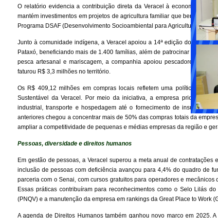
O relatório evidencia a contribuição direta da Veracel à economia reg
mantém investimentos em projetos de agricultura familiar que beneficiam 
Programa DSAF (Desenvolvimento Socioambiental para Agricultura Familiar)
Junto à comunidade indígena, a Veracel apoiou a 14ª edição do programa
Pataxó, beneficiando mais de 1.400 famílias, além de patrocinar eventos
pesca artesanal e mariscagem, a companhia apoiou pescadores(as) e ca
faturou R$ 3,3 milhões no território.
Os R$ 409,12 milhões em compras locais refletem uma política delibera
Sustentável da Veracel. Por meio da iniciativa, a empresa prioriza f
industrial, transporte e hospedagem até o fornecimento de insumos, pe
anteriores chegou a concentrar mais de 50% das compras totais da empresa 
ampliar a competitividade de pequenas e médias empresas da região e gera
Pessoas, diversidade e direitos humanos
Em gestão de pessoas, a Veracel superou a meta anual de contratações 
inclusão de pessoas com deficiência avançou para 4,4% do quadro de fu
parceria com o Senai, com cursos gratuitos para operadores e mecânicos d
Essas práticas contribuíram para reconhecimentos como o Selo Lilás do
(PNQV) e a manutenção da empresa em rankings da Great Place to Work 
A agenda de Direitos Humanos também ganhou novo marco em 2025. A V