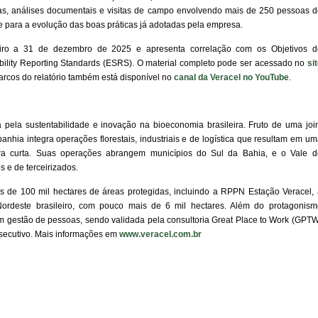
stas, análises documentais e visitas de campo envolvendo mais de 250 pessoas d
se para a evolução das boas práticas já adotadas pela empresa.
eiro a 31 de dezembro de 2025 e apresenta correlação com os Objetivos d
lity Reporting Standards (ESRS). O material completo pode ser acessado no
si
rcos do relatório também está disponível no
canal da Veracel no YouTube
.
pela sustentabilidade e inovação na bioeconomia brasileira. Fruto de uma join
anhia integra operações florestais, industriais e de logística que resultam em u
ra curta. Suas operações abrangem municípios do Sul da Bahia, e o Vale d
 e de terceirizados.
s de 100 mil hectares de áreas protegidas, incluindo a RPPN Estação Veracel, 
Nordeste brasileiro, com pouco mais de 6 mil hectares. Além do protagonism
em gestão de pessoas, sendo validada pela consultoria Great Place to Work (GPT
secutivo. Mais informações em
www.veracel.com.br