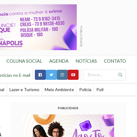
COLUNA SOCIAL
AGENDA
NOTÍCIAS
CONTATO
otícias no E-mail
nal
Lazer e Turismo
Meio Ambiente
Polícia
Política
Saúde
Te
PUBLICIDADE
L