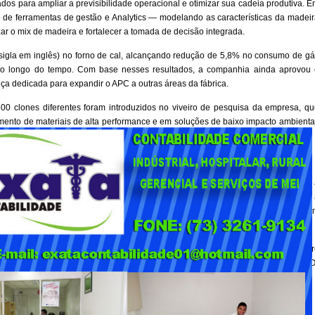
ados para ampliar a previsibilidade operacional e otimizar sua cadeia produtiva. 
io de ferramentas de gestão e Analytics — modelando as características da madei
izar o mix de madeira e fortalecer a tomada de decisão integrada.
 sigla em inglês) no forno de cal, alcançando redução de 5,8% no consumo de gá
 ao longo do tempo. Com base nesses resultados, a companhia ainda aprovou 
a dedicada para expandir o APC a outras áreas da fábrica.
 clones diferentes foram introduzidos no viveiro de pesquisa da empresa, qu
imento de materiais de alta performance e em soluções de baixo impacto ambienta
os hídricos e do solo.
aliza mais de 100 mil hectares de Mata Atlântica preservada, tendo como destaque
te. Em 2025, a empresa iniciou o Projeto Muçununga, realizado em parceria com 
e 1.200 hectares de áreas por meio do plantio de mais de 70 espécies locais, c
 de carbono ao longo de 40 anos.
 companhia. Em 2025, a Veracel completou dez anos de transporte de celulose ent
arítimo. Essa modalidade evitou a emissão de mais de 103 mil toneladas de C
em longas distâncias.