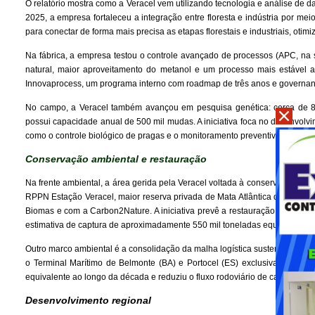
O relatório mostra como a Veracel vem utilizando tecnologia e análise de d
2025, a empresa fortaleceu a integração entre floresta e indústria por me
para conectar de forma mais precisa as etapas florestais e industriais, otim
Na fábrica, a empresa testou o controle avançado de processos (APC, na
natural, maior aproveitamento do metanol e um processo mais estável
Innovaprocess, um programa interno com roadmap de três anos e governanç
No campo, a Veracel também avançou em pesquisa genética: cerca de 800
possui capacidade anual de 500 mil mudas. A iniciativa foca no desenvolv
como o controle biológico de pragas e o monitoramento preventivo de recurs
Conservação ambiental e restauração
Na frente ambiental, a área gerida pela Veracel voltada à conservação, tot
RPPN Estação Veracel, maior reserva privada de Mata Atlântica do Nordes
Biomas e com a Carbon2Nature. A iniciativa prevê a restauração de mais d
estimativa de captura de aproximadamente 550 mil toneladas equivalentes
Outro marco ambiental é a consolidação da malha logística sustentável da
o Terminal Marítimo de Belmonte (BA) e Portocel (ES) exclusivamente m
equivalente ao longo da década e reduziu o fluxo rodoviário de caminhões 
Desenvolvimento regional