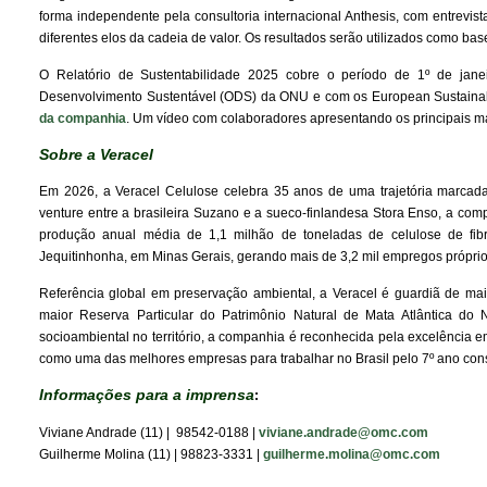
forma independente pela consultoria internacional Anthesis, com entrevi
diferentes elos da cadeia de valor. Os resultados serão utilizados como ba
O Relatório de Sustentabilidade 2025 cobre o período de 1º de jan
Desenvolvimento Sustentável (ODS) da ONU e com os European Sustainabi
da companhia
. Um vídeo com colaboradores apresentando os principais ma
Sobre a Veracel
Em 2026, a Veracel Celulose celebra 35 anos de uma trajetória marcada 
venture entre a brasileira Suzano e a sueco-finlandesa Stora Enso, a comp
produção anual média de 1,1 milhão de toneladas de celulose de fib
Jequitinhonha, em Minas Gerais, gerando mais de 3,2 mil empregos próprios
Referência global em preservação ambiental, a Veracel é guardiã de mai
maior Reserva Particular do Patrimônio Natural de Mata Atlântica do 
socioambiental no território, a companhia é reconhecida pela excelência 
como uma das melhores empresas para trabalhar no Brasil pelo 7º ano con
Informações para a imprensa
:
Viviane Andrade (11) | 98542-0188 |
viviane.andrade@omc.com
Guilherme Molina (11) | 98823-3331 |
guilherme.molina@omc.com