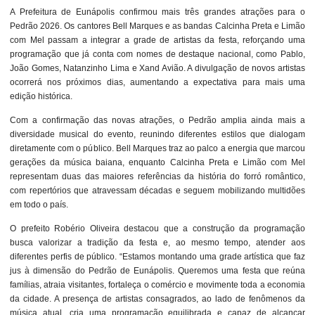
A Prefeitura de Eunápolis confirmou mais três grandes atrações para o
Pedrão 2026. Os cantores Bell Marques e as bandas Calcinha Preta e Limão
com Mel passam a integrar a grade de artistas da festa, reforçando uma
programação que já conta com nomes de destaque nacional, como Pablo,
João Gomes, Natanzinho Lima e Xand Avião. A divulgação de novos artistas
ocorrerá nos próximos dias, aumentando a expectativa para mais uma
edição histórica.
Com a confirmação das novas atrações, o Pedrão amplia ainda mais a
diversidade musical do evento, reunindo diferentes estilos que dialogam
diretamente com o público. Bell Marques traz ao palco a energia que marcou
gerações da música baiana, enquanto Calcinha Preta e Limão com Mel
representam duas das maiores referências da história do forró romântico,
com repertórios que atravessam décadas e seguem mobilizando multidões
em todo o país.
O prefeito Robério Oliveira destacou que a construção da programação
busca valorizar a tradição da festa e, ao mesmo tempo, atender aos
diferentes perfis de público. “Estamos montando uma grade artística que faz
jus à dimensão do Pedrão de Eunápolis. Queremos uma festa que reúna
famílias, atraia visitantes, fortaleça o comércio e movimente toda a economia
da cidade. A presença de artistas consagrados, ao lado de fenômenos da
música atual, cria uma programação equilibrada e capaz de alcançar