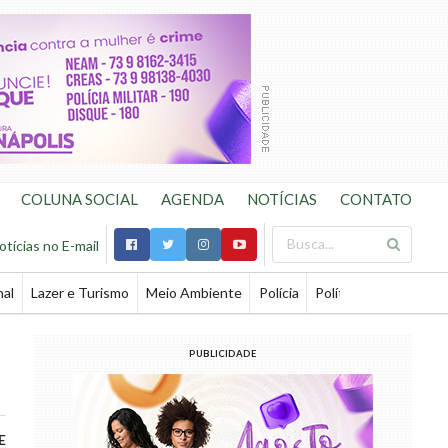
COLUNA SOCIAL
AGENDA
NOTÍCIAS
CONTATO
otícias no E-mail
nal
Lazer e Turismo
Meio Ambiente
Polícia
Política
Saúde
Te
PUBLICIDADE
E