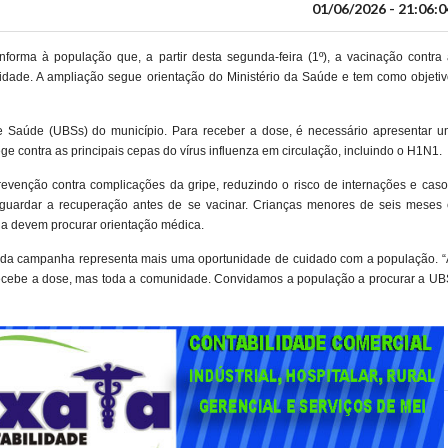
01/06/2026 - 21:06:0
nforma à população que, a partir desta segunda-feira (1º), a vacinação contra 
e idade. A ampliação segue orientação do Ministério da Saúde e tem como objeti
e Saúde (UBSs) do município. Para receber a dose, é necessário apresentar u
e contra as principais cepas do vírus influenza em circulação, incluindo o H1N1.
revenção contra complicações da gripe, reduzindo o risco de internações e caso
guardar a recuperação antes de se vacinar. Crianças menores de seis meses 
ina devem procurar orientação médica.
o da campanha representa mais uma oportunidade de cuidado com a população. “
ecebe a dose, mas toda a comunidade. Convidamos a população a procurar a UB