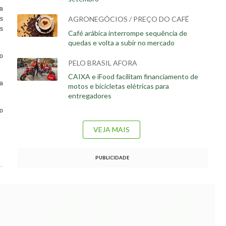
a
AGRONEGÓCIOS / PREÇO DO CAFÉ
os
s
Café arábica interrompe sequência de
quedas e volta a subir no mercado
o
PELO BRASIL AFORA
CAIXA e iFood facilitam financiamento de
a
motos e bicicletas elétricas para
entregadores
ao
VEJA MAIS
PUBLICIDADE