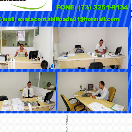
A medida representa um endurecimento da política norte-americana contr
facções e cartéis da América Latina. Com a classificação de terrorismo, 
eração internacional e aplicação de sanções contra integrantes e colaboradore
elações de segurança entre Brasil e Estados Unidos, além de aumentar a pressã
rotas internacionais do tráfico de drogas, principalmente em países da Améric
nizações criminosas internacionais.
criminosas brasileiras e os desafios enfrentados pelas autoridades no combate 