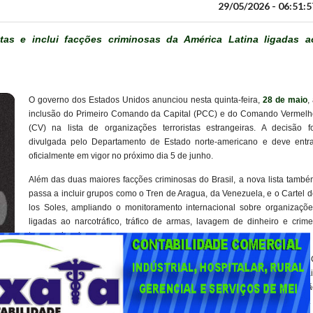
29/05/2026 - 06:51:5
stas e inclui facções criminosas da América Latina ligadas a
O governo dos Estados Unidos anunciou nesta quinta-feira,
28 de maio
,
inclusão do Primeiro Comando da Capital (PCC) e do Comando Vermelh
(CV) na lista de organizações terroristas estrangeiras. A decisão fo
divulgada pelo Departamento de Estado norte-americano e deve entra
oficialmente em vigor no próximo dia 5 de junho.
Além das duas maiores facções criminosas do Brasil, a nova lista també
passa a incluir grupos como o Tren de Aragua, da Venezuela, e o Cartel 
los Soles, ampliando o monitoramento internacional sobre organizaçõe
ligadas ao narcotráfico, tráfico de armas, lavagem de dinheiro e crime
transnacionais.
Segundo o secretário de Estado dos Estados Unidos, Marco Rubio, o PC
e o CV são considerados “algumas das organizações criminosas mai
violentas do Brasil”, destacando ainda que ambas possuem atuaçã
internacional e redes criminosas que ultrapassam as fronteiras brasileiras.
o: