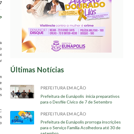
7
o
 a
o
i
r
Últimas Notícias
m
de
PREFEITURA EM AÇÃO
s
s
Prefeitura de Eunápolis inicia preparativos
para o Desfile Cívico de 7 de Setembro
C
PREFEITURA EM AÇÃO
s
Prefeitura de Eunápolis prorroga inscrições
o
para o Serviço Família Acolhedora até 30 de
setembro