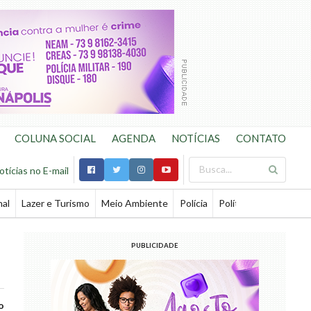
COLUNA SOCIAL
AGENDA
NOTÍCIAS
CONTATO
otícias no E-mail
nal
Lazer e Turismo
Meio Ambiente
Polícia
Política
Saúde
Te
PUBLICIDADE
o