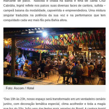
marcante de palco. Nascida e criada na Bahia e filha de Santa Cruz
Cabrália, Ingrid reflete nos palcos suas diversas faces de cantora, sufista –
campeã baiana da modalidade, capoeirista e empreendedora. Uma mistura
singular traduzida na potência da sua voz e na performance que tem
conquistado cada vez mais fãs pela Bahia afora.
Foto: Ascom / Hotel
“Das 19h às 23h, nosso espaço será transformado em um verdadeiro cenário
junino, com decoração temática especial, clima acolhedor e toda a magia
que faz do São João uma das festas mais amadas do Brasil. A cantora Ingrid