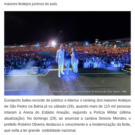
maiores festejos juninos do país.
Eunápolis bateu recorde de público e liderou o ranking dos maiores festejos
de São Pedro na Bahia já no sábado (28), quando mais de 115 mil pessoas
lotaram a Arena do Estádio Araujão, segundo a Polícia Militar (última
atualização). No domingo (29), ao anunciar a cantora Simone Mendes, o
prefeito Robério Oliveira destacou o crescimento e a modernização da festa,
que volta a ter grande visibilidade nacional.