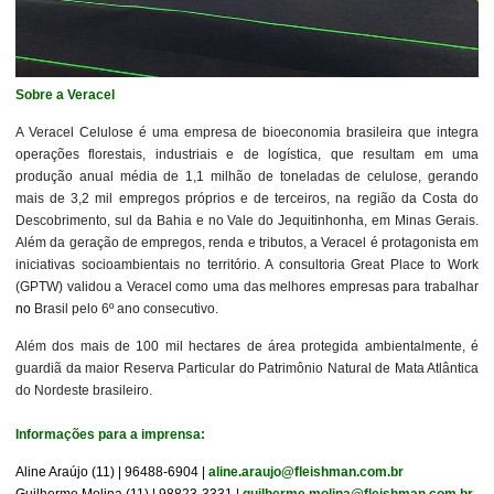
Sobre a Veracel
A Veracel Celulose é uma empresa de bioeconomia brasileira que integra
operações florestais, industriais e de logística, que resultam em uma
produção anual média de 1,1 milhão de toneladas de celulose, gerando
mais de 3,2 mil empregos próprios e de terceiros, na região da Costa do
Descobrimento, sul da Bahia e no Vale do Jequitinhonha, em Minas Gerais.
Além da geração de empregos, renda e tributos, a Veracel é protagonista em
iniciativas socioambientais no território. A consultoria Great Place to Work
(GPTW) validou a Veracel como uma das melhores empresas para trabalhar
no
Brasil pelo 6º ano consecutivo.
Além dos mais de 100 mil hectares de área protegida ambientalmente, é
guardiã da maior Reserva Particular do Patrimônio Natural de Mata Atlântica
do Nordeste brasileiro.
Informações para a imprensa:
Aline Araújo (11) | 96488-6904 |
aline.araujo@fleishman.com.br
Guilherme Molina (11) | 98823-3331 |
guilherme.molina@fleishman.com.br