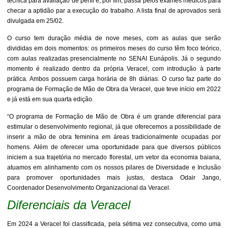
técnica para avaliação de perfil e, por fim, passa pelos exames médicos para
checar a aptidão par a execução do trabalho. A lista final de aprovados será
divulgada em 25/02.
O curso tem duração média de nove meses, com as aulas que serão
divididas em dois momentos: os primeiros meses do curso têm foco teórico,
com aulas realizadas presencialmente no SENAI Eunápolis. Já o segundo
momento é realizado dentro da própria Veracel, com introdução à parte
prática. Ambos possuem carga horária de 8h diárias. O curso faz parte do
programa de Formação de Mão de Obra da Veracel, que teve início em 2022
e já está em sua quarta edição.
“O programa de Formação de Mão de Obra é um grande diferencial para
estimular o desenvolvimento regional, já que oferecemos a possibilidade de
inserir a mão de obra feminina em áreas tradicionalmente ocupadas por
homens. Além de oferecer uma oportunidade para que diversos públicos
iniciem a sua trajetória no mercado florestal, um vetor da economia baiana,
atuamos em alinhamento com os nossos pilares de Diversidade e Inclusão
para promover oportunidades mais justas, destaca Odair Jango,
Coordenador Desenvolvimento Organizacional da Veracel.
Diferenciais da Veracel
Em 2024 a Veracel foi classificada, pela sétima vez consecutiva, como uma