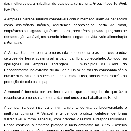
das melhores para trabalhar do país pela consultoria Great Place To Work
(GPTW).
A empresa oferece salários compatíveis com o mercado, além de benefícios
como assistência médica, assistência odontológica, cesta de Natal,
empréstimo consignado, ginástica laboral, previdência privada, programa de
remuneração variável, restaurante interno, seguro de vida, vale-alimentação
e Gympass.
A Veracel Celulose é uma empresa da bioeconomia brasileira que produz
celulose de forma sustentável a partir da fibra do eucalipto. Ao todo, as
operações da empresa abrangem 11 municípios da Costa do
Descobrimento, no extremo sul da Bahia. Os acionistas da companhia são a
brasileira Suzano e a sueco-finlandesa Stora Enso, ambas com tradição na
produção de celulose e papel.
A Veracel é formada por um time diverso, que tem orgulho do que faz e
reconhece a empresa como uma das melhores para trabalhar no Brasil.
A companhia está inserida em um ambiente de grande biodiversidade e
múltiplas culturas. A Veracel entende que produzir celulose de forma
sustentável a torna especial, com grandes desafios e responsabilidades.
Nesse contexto, a empresa protege o meio ambiente na RPPN (Reserva
Particular do Patrimônio Natural) Estação Veracel e em mais de 90 mil