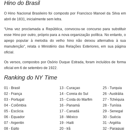
Hino do Brasil
O Hino Nacional Brasileiro foi composto por Francisco Manoel da Silva em
abril de 1831, inicialmente sem letra.
“Uma vez proclamada a República, convocou-se concurso para substituir
esse Hino por outro, próprio para a nova organização política. No entanto, o
apego popular à melodia do velho hino não deixou alternativa à sua
manutenção”, relata o Ministério das Relações Exteriores, em sua página
oficial.
Os versos, compostos por Osório Duque Estrada, foram incluídos de forma
oficial em 6 de setembro de 1922.
Ranking do NY Time
01 - Brasil
13 - Curaçao
25 - Turquia
02 - França
14 - Coreia do Sul
26 - Austrália
03 - Portugal
15 - Costa do Marfim
27 - Tchéquia
04 - Colômbia
16 - Panamá
28 - Tunísia
05 - Escócia
17 - Canadá
29 - Senegal
06 - Equador
18 - México
30 -
Suécia
07 - Argentin
19 - Haiti
31 - Argélia
08 - Egito
20 - Irã
32 - Paraguai