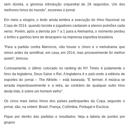
sem dúvida, a gloriosa introdução orquestral de 28 segundos. Um dos
melhores hinos do mundo”, escreveu o jornal.
Em meio a elogios, o texto ainda lembra a execução do Hino Nacional na
Copa de 2014, quando torcida e jogadores cantaram a plenos pulmões cada
verso. Porém, após a derrota por 7 a 1 para a Alemanha, o momento perdeu
o brilho e ganhou tons de desespero na imprensa esportiva brasileira.
“Para a partida contra Marrocos, não houve o choro e o melodrama que
vimos antes da semifinal, em casa, em 2014, mas provavelmente foi melhor
assim”, brincou.
Curiosamente, o último colocado no ranking do NY Times é justamente o
hino da Inglaterra, Deus Salve o Rei. A Inglaterra é o país onde a editoria de
esportes do jornal – The Athletic – está baseada. “É terrível. A música se
arrasta imperdoavelmente e a letra, ao contrário de qualquer outro hino
desta lista, é sobre um homem velho”.
Os cinco mais belos hinos dos países participantes da Copa, segundo o
jornal, são, na ordem: Brasil, França, Colômbia, Portugal e Escócia.
Fique por dentro das partidas e resultados. Veja a tabela de pontos por
grupos