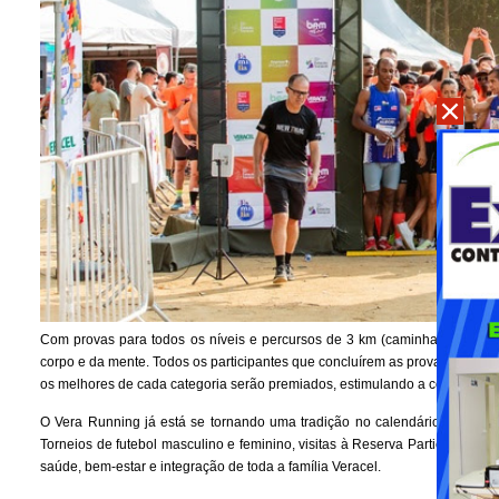
Com provas para todos os níveis e percursos de 3 km (caminhada), 5 km
corpo e da mente. Todos os participantes que concluírem as provas receber
os melhores de cada categoria serão premiados, estimulando a competitivi
O Vera Running já está se tornando uma tradição no calendário da Verac
Torneios de futebol masculino e feminino, visitas à Reserva Particular do
saúde, bem-estar e integração de toda a família Veracel.