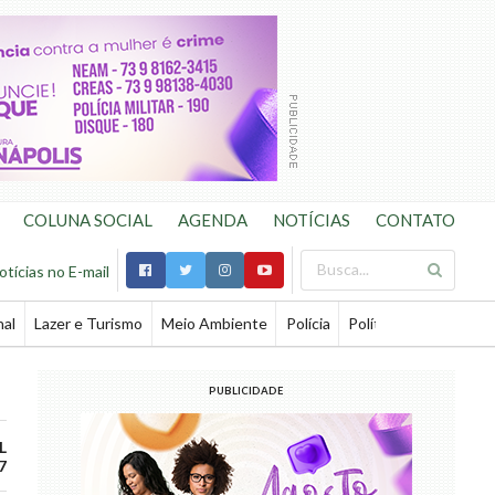
COLUNA SOCIAL
AGENDA
NOTÍCIAS
CONTATO
otícias no E-mail
nal
Lazer e Turismo
Meio Ambiente
Polícia
Política
Saúde
Te
PUBLICIDADE
L
7