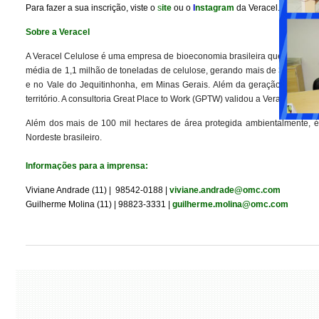
Para fazer a sua inscrição, viste o
s
ite
ou o
I
nstagram
da Veracel.
Sobre a Veracel
A Veracel Celulose é uma empresa de bioeconomia brasileira que integra op
média de 1,1 milhão de toneladas de celulose, gerando mais de 3,2 mil em
e no Vale do Jequitinhonha, em Minas Gerais. Além da geração de emprego
território. A consultoria Great Place to Work (GPTW) validou a Veracel co
Além dos mais de 100 mil hectares de área protegida ambientalmente, é 
Nordeste brasileiro.
Informações para a imprensa:
Viviane Andrade (11) | 98542-0188 |
viviane.andrade@omc.com
Guilherme Molina (11) | 98823-3331 |
guilherme.molina@omc.com