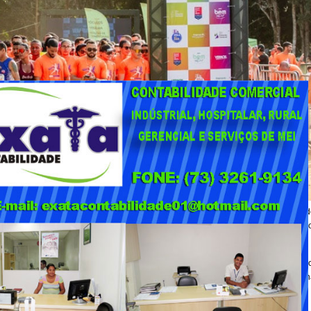
 e 10 km (corrida), a Vera Running será um momento de integração e cuidado d
ão medalhas, reforçando o espírito de inclusão e celebração do evento. Além diss
dade saudável e o reconhecimento dos esforços dos corredores.
el e faz parte do “Mês da Família”, que acontece durante todo o mês de outubro
 Patrimônio Natural (RPPN) Estação Veracel, fazem parte das ações que tem foco 