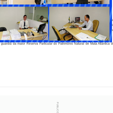
erações florestais, industriais e de logística, que resultam em uma produção anu
pregos próprios e de terceiros, na região da Costa do Descobrimento, sul da Bah
s, renda e tributos, a Veracel é protagonista em iniciativas socioambientais n
mo uma das melhores empresas para trabalhar
no
Brasil pelo 6º ano consecutivo.
guardiã da maior Reserva Particular do Patrimônio Natural de Mata Atlântica d