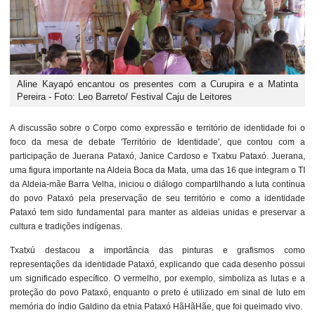
Aline Kayapó encantou os presentes com a Curupira e a Matinta
Pereira - Foto: Leo Barreto/ Festival Caju de Leitores
A discussão sobre o Corpo como expressão e território de identidade foi o
foco da mesa de debate 'Território de Identidade', que contou com a
participação de Juerana Pataxó, Janice Cardoso e Txatxu Pataxó. Juerana,
uma figura importante na Aldeia Boca da Mata, uma das 16 que integram o TI
da Aldeia-mãe Barra Velha, iniciou o diálogo compartilhando a luta contínua
do povo Pataxó pela preservação de seu território e como a identidade
Pataxó tem sido fundamental para manter as aldeias unidas e preservar a
cultura e tradições indígenas.
Txatxú destacou a importância das pinturas e grafismos como
representações da identidade Pataxó, explicando que cada desenho possui
um significado específico. O vermelho, por exemplo, simboliza as lutas e a
proteção do povo Pataxó, enquanto o preto é utilizado em sinal de luto em
memória do índio Galdino da etnia Pataxó HãHãHãe, que foi queimado vivo.