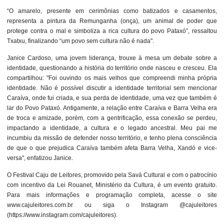
“O amarelo, presente em cerimônias como batizados e casamentos,
representa a pintura da Remunganha (onça), um animal de poder que
protege contra o mal e simboliza a rica cultura do povo Pataxó”, ressaltou
Txatxu, finalizando “um povo sem cultura não é nada".
Janice Cardoso, uma jovem liderança, trouxe à mesa um debate sobre a
identidade, questionando a história do território onde nasceu e cresceu. Ela
compartilhou: "Foi ouvindo os mais velhos que compreendi minha própria
identidade. Não é possível discutir a identidade territorial sem mencionar
Caraíva, onde fui criada, e sua perda de identidade, uma vez que também é
lar do Povo Pataxó. Antigamente, a relação entre Caraíva e Barra Velha era
de troca e amizade, porém, com a gentrificação, essa conexão se perdeu,
impactando a identidade, a cultura e o legado ancestral. Meu pai me
incumbiu da missão de defender nosso território, e tenho plena consciência
de que o que prejudica Caraíva também afeta Barra Velha, Xandó e vice-
versa", enfatizou Janice.
O Festival Caju de Leitores, promovido pela Savá Cultural e com o patrocínio
com incentivo da Lei Rouanet, Ministério da Cultura, é um evento gratuito.
Para mais informações e programação completa, acesse o site
www.cajuleitores.com.br ou siga o Instagram @cajuleitores
(https://www.instagram.com/cajuleitores).