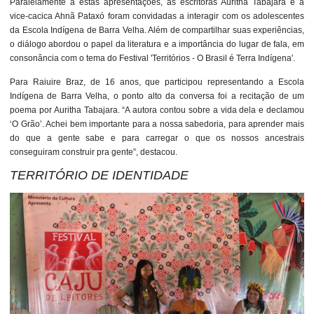
Paralelamente a estas apresentações, as escritoras Auritha Tabajara e a
vice-cacica Ahnã Pataxó foram convidadas a interagir com os adolescentes
da Escola Indígena de Barra Velha. Além de compartilhar suas experiências,
o diálogo abordou o papel da literatura e a importância do lugar de fala, em
consonância com o tema do Festival 'Territórios - O Brasil é Terra Indígena'.
Para Raiuire Braz, de 16 anos, que participou representando a Escola
Indígena de Barra Velha, o ponto alto da conversa foi a recitação de um
poema por Auritha Tabajara. “A autora contou sobre a vida dela e declamou
‘O Grão’. Achei bem importante para a nossa sabedoria, para aprender mais
do que a gente sabe e para carregar o que os nossos ancestrais
conseguiram construir pra gente”, destacou.
TERRITÓRIO DE IDENTIDADE