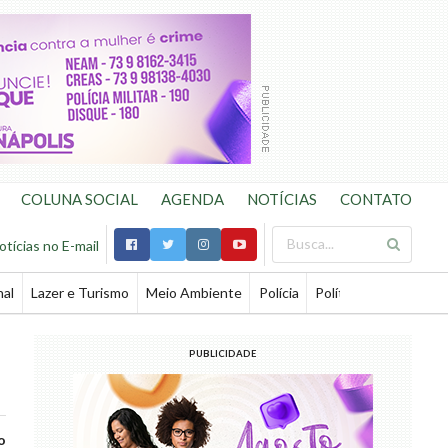
COLUNA SOCIAL
AGENDA
NOTÍCIAS
CONTATO
otícias no E-mail
nal
Lazer e Turismo
Meio Ambiente
Polícia
Política
Saúde
Te
PUBLICIDADE
o