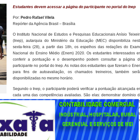
Estudantes devem acessar a página do participante no portal do Inep
Por:
Pedro Rafael Vilela
Repórter da Agência Brasil – Brasília
O Instituto Nacional de Estudos e Pesquisas Educacionais Anísio Teixei
(Inep), autarquia do Ministério da Educação (MEC) disponibiliza nest
sexta-feira (28), a partir das 18h, os espelhos das redações do Exam
Nacional do Ensino Médio (Enem) 2020. Os estudantes interessados e
conferir a pontuação e o desempenho podem consultar a página d
participante no portal do Inep. As notas dos estudantes que fizeram o En
para fins de autoavaliação, os chamados treineiros, também serã
disponibilizadas no mesmo horário.
Segundo o Inep, o participante poderá verificar a pontuação alcançada 
cada uma das competências avaliadas. São elas: demonstrar domínio d
modalidade escrita formal da língua portuguesa; compreender a propost
nvolver o tema, dentro dos limites estruturais do texto dissertativo-argumentati
tos, opiniões e argumentos em defesa de um ponto de vista; demonstrar conhecimen
ão; e elaborar proposta de intervenção para o problema abordado, respeitando o