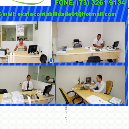
panhado em todas as suas etapas e segue parâmetros estabelecidos pelo órgão
 final. De acordo com a autarquia, os profissionais selecionados para a correç
inguística, e continuada, com exigência mínima de mestrado para as funções d
a comprovada em coordenação de correção de produção textual em avaliaçã