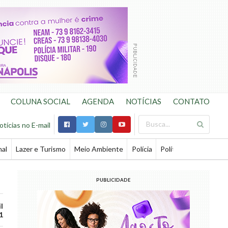
COLUNA SOCIAL
AGENDA
NOTÍCIAS
CONTATO
otícias no E-mail
nal
Lazer e Turismo
Meio Ambiente
Polícia
Política
Saúde
Te
PUBLICIDADE
l
1