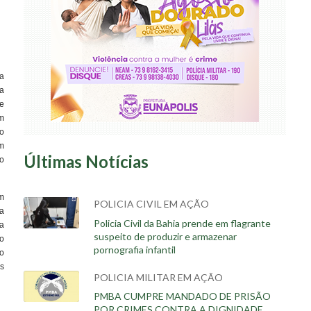
ra
a
e
m
o
em
Últimas Notícias
o
em
POLICIA CIVIL EM AÇÃO
a
Policia Civil da Bahia prende em flagrante
a
suspeito de produzir e armazenar
vo
pornografia infantil
to
s
POLICIA MILITAR EM AÇÃO
PMBA CUMPRE MANDADO DE PRISÃO
POR CRIMES CONTRA A DIGNIDADE