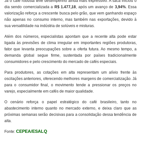
Já o café robusta teve desempenho ainda mais expressivo. A saca iniciou o
dia sendo comercializada a
R$ 1.477,18
, após um avanço de
3,94%
. Essa
valorização reforça a crescente busca pelo grão, que vem ganhando espaço
não apenas no consumo interno, mas também nas exportações, devido à
sua versatilidade na indústria de solúveis e misturas.
Além dos números, especialistas apontam que a recente alta pode estar
ligada às previsões de clima irregular em importantes regiões produtoras,
fator que levanta preocupações sobre a oferta futura. Ao mesmo tempo, a
demanda global segue firme, sustentada por países tradicionalmente
consumidores e pelo crescimento do mercado de cafés especiais.
Para produtores, as cotações em alta representam um alívio frente às
oscilações anteriores, oferecendo melhores margens de comercialização. Já
para o consumidor final, o movimento tende a pressionar os preços no
varejo, especialmente em cafés de maior qualidade.
O cenário reforça o papel estratégico do café brasileiro, tanto no
abastecimento interno quanto no mercado externo, e deixa claro que as
próximas semanas serão decisivas para a consolidação dessa tendência de
alta.
CEPEA/ESALQ
Fonte: