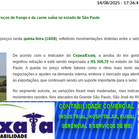
14/08/2025 - 17:36:4
eços do frango e da carne suína no estado de São Paulo
 preços nesta
quinta-feira (14/08)
, refletindo movimentações distintas entre o set
De acordo com o Indicador do
Cepea/Esalq
, a arroba do boi gord
registrou retração e está sendo negociada a
R$ 308,70
no estado de Sã
Paulo. A queda no preço reflete fatores como o ritmo mais lento da
negociações e ajustes na demanda interna, embora o mercado siga atent
às exportações, que continuam sendo um suporte importante para o setor.
No segmento avícola, as variações foram mais moderadas, mas indica
movimentos opostos. Nos atacados da Grande São Paulo, São José do Ri
Preto e Descalvado, o frango congelado apresentou alta de
0,14
chegando a
R$ 7,37
o quilo. Já o frango resfriado recuou
0,13%
, send
comercializado a
R$ 7,46
o quilo. Esses ajustes refletem oscilaçõe
pontuais na demanda e no custo de produção, influenciados pelo mercad
interno e pelo período de entressafra de grãos.
O setor de proteína suína também mantém atenção aos preços. A carcaç