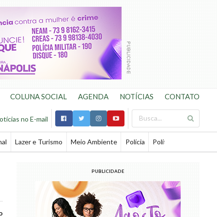
COLUNA SOCIAL
AGENDA
NOTÍCIAS
CONTATO
otícias no E-mail
nal
Lazer e Turismo
Meio Ambiente
Polícia
Política
Saúde
Te
PUBLICIDADE
o