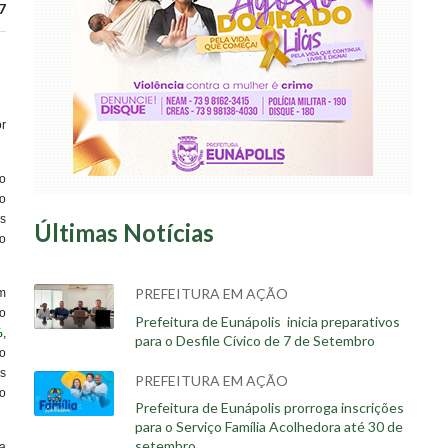
7
or
o
o
s
Últimas Notícias
o
PREFEITURA EM AÇÃO
m
o
Prefeitura de Eunápolis inicia preparativos
%
,
para o Desfile Cívico de 7 de Setembro
o
s
PREFEITURA EM AÇÃO
o
Prefeitura de Eunápolis prorroga inscrições
para o Serviço Família Acolhedora até 30 de
setembro
a