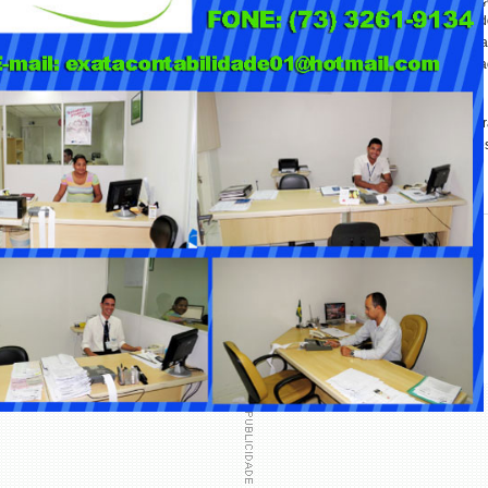
suína especial e o suíno vivo registraram leves oscilações, acompanhan
a dinâmica do consumo interno e a competitividade frente às outra
 a tendência é de estabilidade no curto prazo, com possíveis ajustes próximos 
 de perto as mudanças diárias nas cotações, que servem como referência par
imentação dos preços continue sensível à demanda doméstica e às exportações