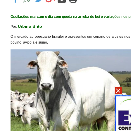
Oscilações marcam o dia com queda na arroba do boi e variações nos pr
Urbino Brito
Por:
O mercado agropecuário brasileiro apresentou um cenário de ajustes nos
bovino, avícola e suíno.